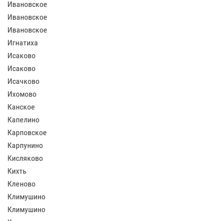
Ивановское
Ивановское
Ивановское
Игнатиха
Исаково
Исаково
Исачково
Ихомово
Канское
Капелино
Карповское
Карпунино
Кисляково
Кихть
Кленово
Климушино
Климушино