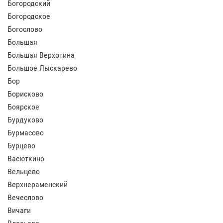
Богородский
Богородское
Богослово
Большая
Большая Верхотина
Большое Лыскарево
Бор
Борисково
Боярское
Бурдуково
Бурмасово
Бурцево
Васюткино
Вельцево
Верхнераменский
Вечеслово
Вичаги