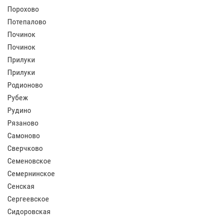
Порохово
Потепалово
Починок
Починок
Прилуки
Прилуки
Родионово
Рубеж
Рудино
Рязаново
Самоново
Сверчково
Семеновское
Семернинское
Сенская
Сергеевское
Сидоровская