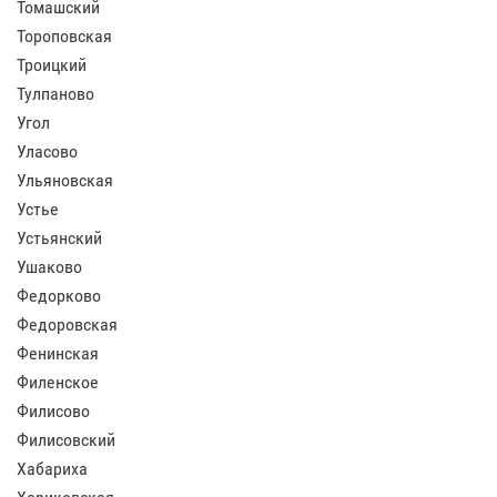
Томашский
Тороповская
Троицкий
Тулпаново
Угол
Уласово
Ульяновская
Устье
Устьянский
Ушаково
Федорково
Федоровская
Фенинская
Филенское
Филисово
Филисовский
Хабариха