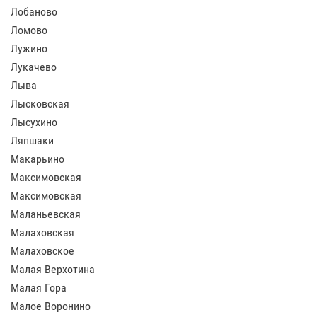
Лобаново
Ломово
Лужино
Лукачево
Лыва
Лысковская
Лысухино
Ляпшаки
Макарьино
Максимовская
Максимовская
Маланьевская
Малаховская
Малаховское
Малая Верхотина
Малая Гора
Малое Воронино