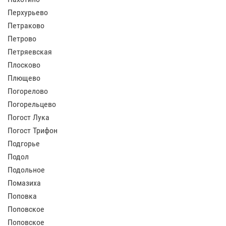
Перхурьево
Петраково
Петрово
Петряевская
Плосково
Плющево
Погорелово
Погорельцево
Погост Лука
Погост Трифон
Подгорье
Подол
Подольное
Помазиха
Поповка
Поповское
Поповское