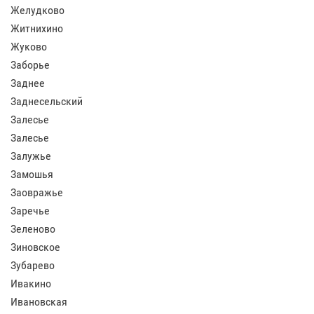
Желудково
Житнихино
Жуково
Заборье
Заднее
Заднесельский
Залесье
Залесье
Залужье
Замошья
Заовражье
Заречье
Зеленово
Зиновское
Зубарево
Ивакино
Ивановская