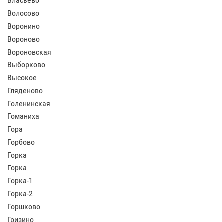
Власьево
Волосово
Воронино
Вороново
Вороновская
Выборково
Высокое
Гляденово
Голенинская
Гоманиха
Гора
Горбово
Горка
Горка
Горка-1
Горка-2
Горшково
Гризино