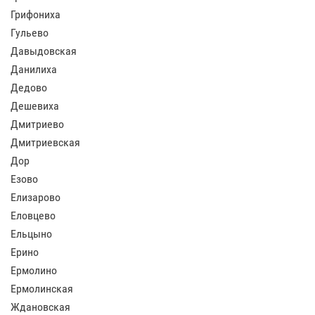
Грифониха
Гульево
Давыдовская
Данилиха
Дедово
Дешевиха
Дмитриево
Дмитриевская
Дор
Езово
Елизарово
Еловцево
Ельцыно
Ерино
Ермолино
Ермолинская
Ждановская