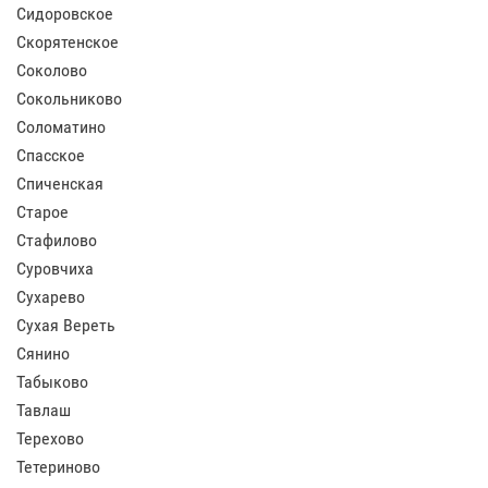
Сидоровское
Скорятенское
Соколово
Сокольниково
Соломатино
Спасское
Спиченская
Старое
Стафилово
Суровчиха
Сухарево
Сухая Вереть
Сянино
Табыково
Тавлаш
Терехово
Тетериново