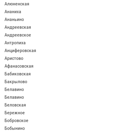
Алюненская
Ананиха
Ананьино
Андреевская
Андреевское
Антропиха
Анциферовская
Аристово
Афанасовская
Бабиковская
Бакрылово
Белавино
Белавино
Беловская
Бережное
Бобровское
Бобынино