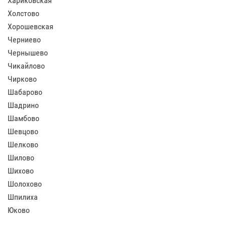
Хариковская
Холстово
Хорошевская
Черниево
Чернышево
Чикайлово
Чирково
Шабарово
Шадрино
Шамбово
Шевцово
Шелково
Шилово
Шихово
Шолохово
Шпилиха
Юково