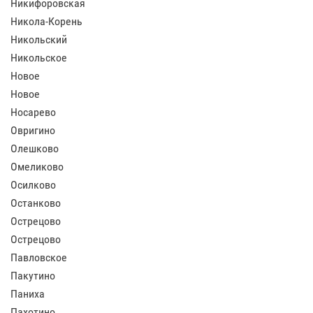
Никифоровская
Никола-Корень
Никольский
Никольское
Новое
Новое
Носарево
Овригино
Олешково
Омеликово
Осилково
Останково
Острецово
Острецово
Павловское
Пакутино
Паниха
Пахотино