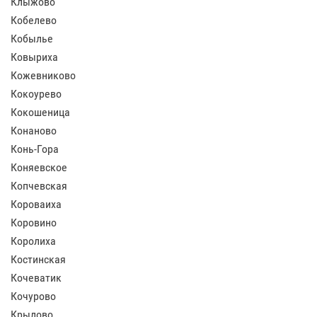
Клыжово
Кобелево
Кобылье
Ковыриха
Кожевниково
Кокоурево
Кокошеница
Конаново
Конь-Гора
Коняевское
Копчевская
Короваиха
Коровино
Королиха
Костинская
Кочеватик
Кочурово
Крылово