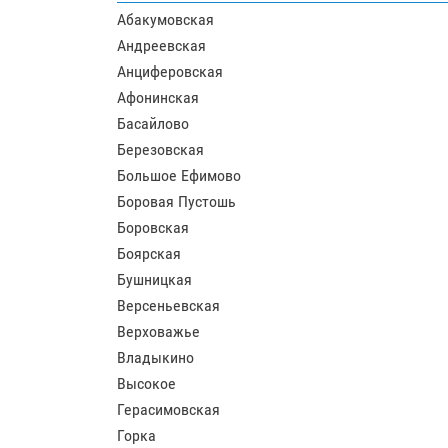
Абакумовская
Андреевская
Анциферовская
Афонинская
Басайлово
Березовская
Большое Ефимово
Боровая Пустошь
Боровская
Боярская
Бушницкая
Версеньевская
Верховажье
Владыкино
Высокое
Герасимовская
Горка