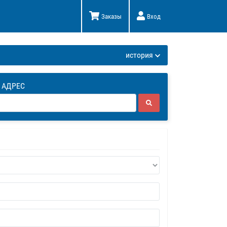
Заказы
Вход
К
история
 АДРЕС