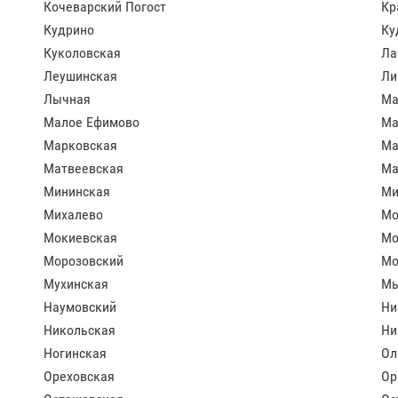
Кочеварский Погост
Кр
Кудрино
Ку
Куколовская
Ла
Леушинская
Ли
Лычная
Ма
Малое Ефимово
Ма
Марковская
Ма
Матвеевская
Ма
Мининская
Ми
Михалево
Мо
Мокиевская
Мо
Морозовский
Мо
Мухинская
М
Наумовский
Ни
Никольская
Ни
Ногинская
Ол
Ореховская
Ор