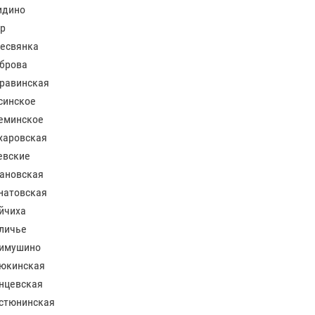
идино
р
есвянка
брова
равинская
синское
еминское
харовская
евские
ановская
натовская
йчиха
личье
имушино
юкинская
нцевская
стюнинская