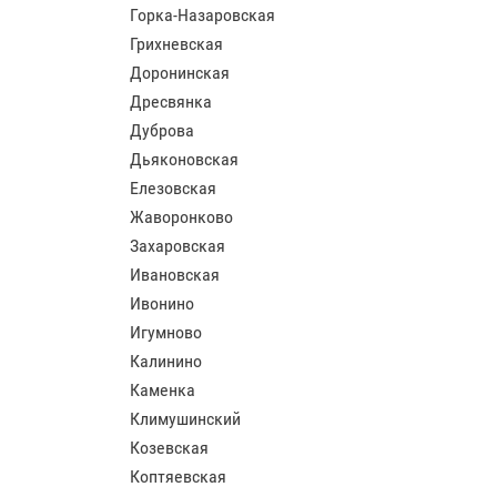
Горка-Назаровская
Грихневская
Доронинская
Дресвянка
Дуброва
Дьяконовская
Елезовская
Жаворонково
Захаровская
Ивановская
Ивонино
Игумново
Калинино
Каменка
Климушинский
Козевская
Коптяевская