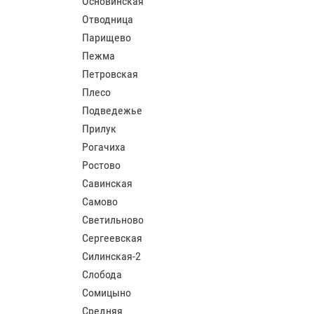
Основинская
Отводница
Парищево
Пежма
Петровская
Плесо
Подведежье
Прилук
Рогачиха
Ростово
Савинская
Самово
Светильново
Сергеевская
Силинская-2
Слобода
Сомицыно
Средняя