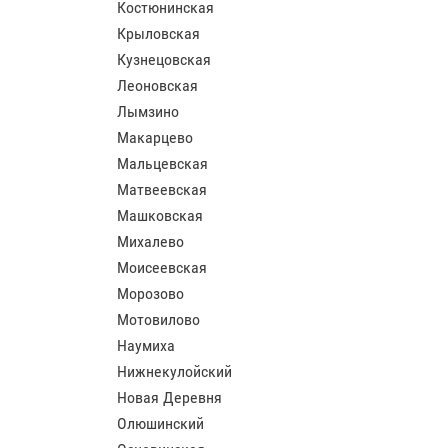
Костюнинская
Крыловская
Кузнецовская
Леоновская
Лымзино
Макарцево
Мальцевская
Матвеевская
Машковская
Михалево
Моисеевская
Морозово
Мотовилово
Наумиха
Нижнекулойский
Новая Деревня
Олюшинский