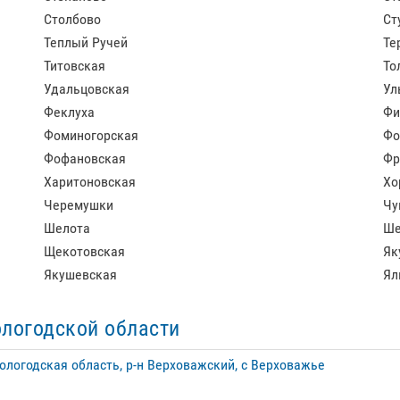
Столбово
Ст
Теплый Ручей
Те
Титовская
То
Удальцовская
Ул
Феклуха
Фи
Фоминогорская
Фо
Фофановская
Фр
Харитоновская
Хо
Черемушки
Чу
Шелота
Ше
Щекотовская
Як
Якушевская
Ял
ологодской области
ологодская область, р-н Верховажский, с Верховажье