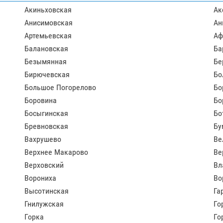
Акиньховская
Ак
Анисимовская
Ан
Артемьевская
Аф
Балановская
Ба
Безымянная
Бе
Бирючевская
Бо
Большое Погорелово
Бо
Боровина
Бо
Босыгинская
Бо
Бревновская
Бу
Вахрушево
Ве
Верхнее Макарово
Ве
Верховский
Вл
Ворониха
Во
Высотинская
Га
Гнилужская
Го
Горка
Го