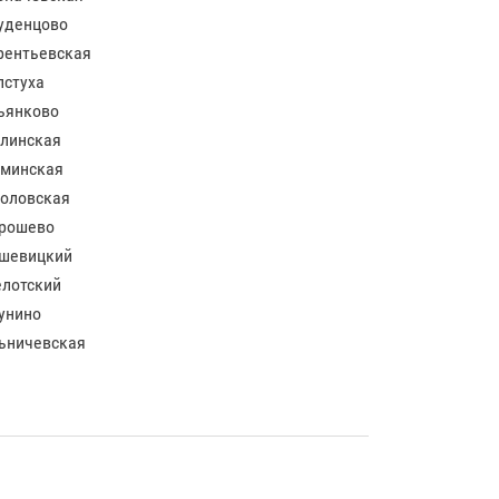
уденцово
рентьевская
лстуха
ьянково
линская
минская
оловская
рошево
шевицкий
лотский
унино
ьничевская