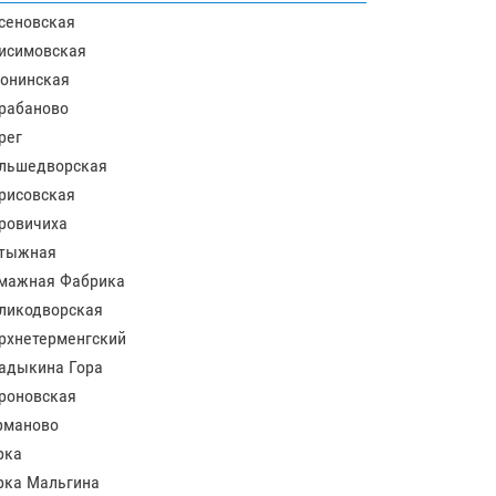
сеновская
исимовская
онинская
рабаново
рег
льшедворская
рисовская
ровичиха
тыжная
мажная Фабрика
ликодворская
рхнетерменгский
адыкина Гора
роновская
рманово
рка
рка Мальгина