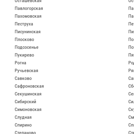
Осташевская
Ос
Павлогорская
Па
Пахомовская
Па
Пеструха
Пе
Писунинская
Пи
Плосково
По
Подсосенье
По
Пукирево
Пя
Рогна
Ро
Ручьевская
Ря
Савково
Са
Сафроновская
Сб
Секушинская
Се
Сибирский
Си
Симоновская
Ск
Слудная
См
Спирино
Сп
Степаново
Ст