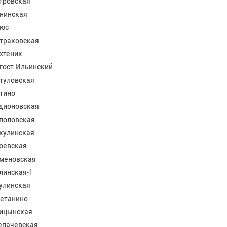
тровская
нинская
юс
траковская
хтеник
гост Ильинский
туловская
тино
дионовская
половская
кулинская
оевская
меновская
линская-1
улинская
етанино
ицынская
епачевская