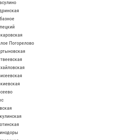
асулино
дринская
базное
пецкий
каровская
лое Погорелово
ртыновская
твеевская
хайловская
исеевская
киевская
сеево
ыс
вская
кулинская
отинская
инодоры