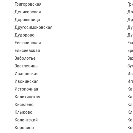
Григоровская
Гр
Денисовская
До
Дорошевица
Др
Другосимоновская
Ду
Дудорово
Ду
Евсюнинская
Ек
Елисеевская
Ер
Заболотье
За
Звеглевицы
Зу
Ивановская
Ив
Ивонинская
Иг
Истопочная
Ка
Калитинская
Ка
Киселево
Кл
Клыково
Кл
Коленгский
Ко
Коровино
Ко