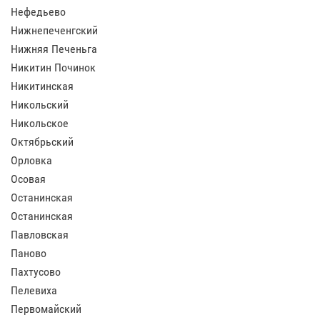
Нефедьево
Нижнепеченгский
Нижняя Печеньга
Никитин Починок
Никитинская
Никольский
Никольское
Октябрьский
Орловка
Осовая
Останинская
Останинская
Павловская
Паново
Пахтусово
Пелевиха
Первомайский