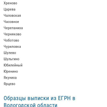
Хреново
Царева
Чаловская
Часовное
Черепаниха
Черняково
Чоботово
Чуриловка
Шулево
Шульгино
Юбилейный
Юренино
Якуниха
Ярцево
Образцы выписки из ЕГРН в
Вологодской области