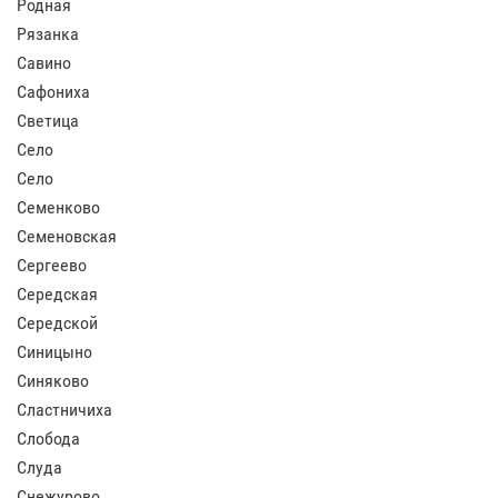
Родная
Рязанка
Савино
Сафониха
Светица
Село
Село
Семенково
Семеновская
Сергеево
Середская
Середской
Синицыно
Синяково
Сластничиха
Слобода
Слуда
Снежурово