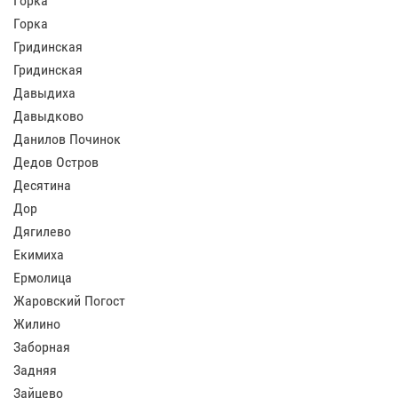
Горка
Горка
Гридинская
Гридинская
Давыдиха
Давыдково
Данилов Починок
Дедов Остров
Десятина
Дор
Дягилево
Екимиха
Ермолица
Жаровский Погост
Жилино
Заборная
Задняя
Зайцево