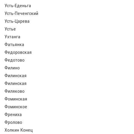
Усть-Еденьга
Усть-Печенгский
Усть-Царева
Устье
Ухтанга
Фатьянка
Федоровская
Федотово
Филино
Филинская
Филинская
Филяково
Фоминская
Фоминское
Френиха
Фролово
Холкин Конец