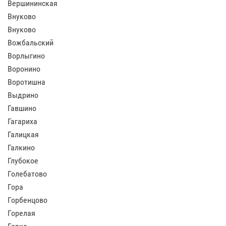
Вершининская
Внуково
Внуково
Вожбальский
Ворлыгино
Воронино
Воротишна
Выдрино
Гавшино
Гагариха
Галицкая
Галкино
Глубокое
Голебатово
Гора
Горбенцово
Горелая