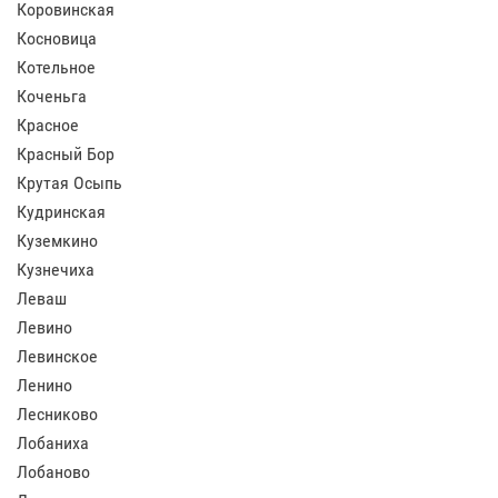
Коровинская
Косновица
Котельное
Коченьга
Красное
Красный Бор
Крутая Осыпь
Кудринская
Куземкино
Кузнечиха
Леваш
Левино
Левинское
Ленино
Лесниково
Лобаниха
Лобаново