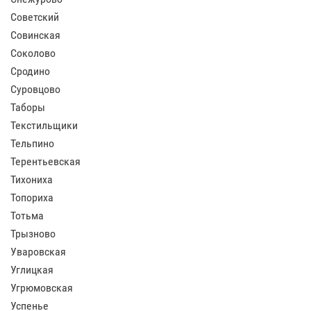
Советский
Совинская
Соколово
Сродино
Суровцово
Таборы
Текстильщики
Тельпино
Терентьевская
Тихониха
Топориха
Тотьма
Трызново
Уваровская
Углицкая
Угрюмовская
Успенье