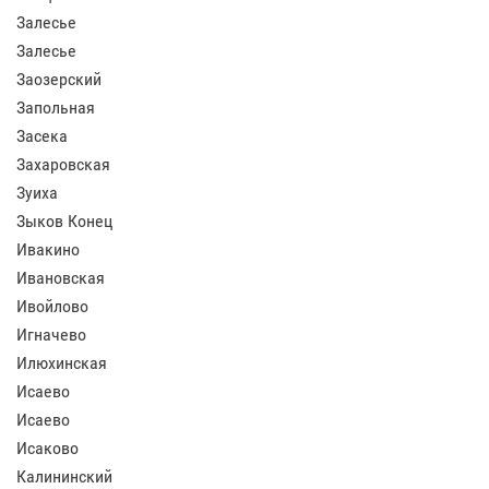
Залесье
Залесье
Заозерский
Запольная
Засека
Захаровская
Зуиха
Зыков Конец
Ивакино
Ивановская
Ивойлово
Игначево
Илюхинская
Исаево
Исаево
Исаково
Калининский