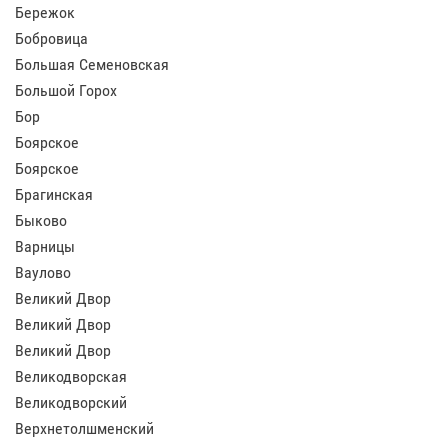
Бережок
Бобровица
Большая Семеновская
Большой Горох
Бор
Боярское
Боярское
Брагинская
Быково
Варницы
Ваулово
Великий Двор
Великий Двор
Великий Двор
Великодворская
Великодворский
Верхнетолшменский