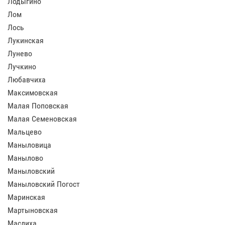
Лодыгино
Лом
Лось
Лукинская
Лунево
Лучкино
Любавчиха
Максимовская
Малая Поповская
Малая Семеновская
Мальцево
Маныловица
Манылово
Маныловский
Маныловский Погост
Маринская
Мартыновская
Маслиха