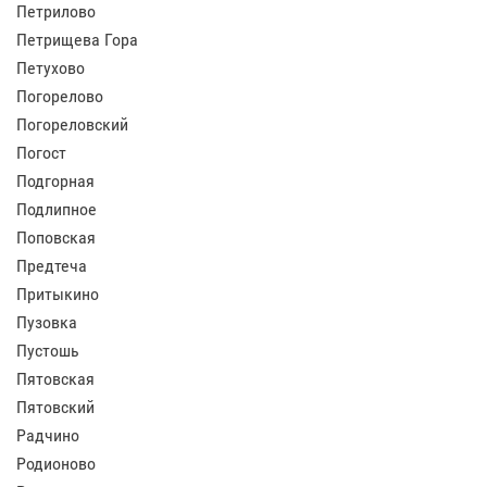
Петрилово
Петрищева Гора
Петухово
Погорелово
Погореловский
Погост
Подгорная
Подлипное
Поповская
Предтеча
Притыкино
Пузовка
Пустошь
Пятовская
Пятовский
Радчино
Родионово