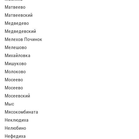
Матвеево
Матвеевский
Медведево
Медведевский
Мелехов Починок
Мелешово
Михайловка
Мишуково
Молоково
Мосеево
Мосеево
Мосеевский
Мыс
Мясокомбината
Неклюдиха
Нелюбино
Нефедиха