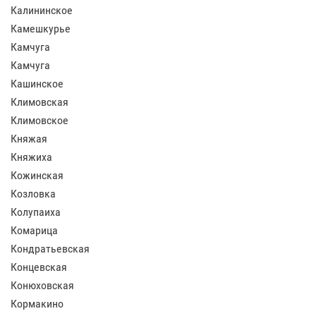
Калининское
Камешкурье
Камчуга
Камчуга
Кашинское
Климовская
Климовское
Княжая
Княжиха
Кожинская
Козловка
Колупаиха
Комарица
Кондратьевская
Концевская
Конюховская
Кормакино