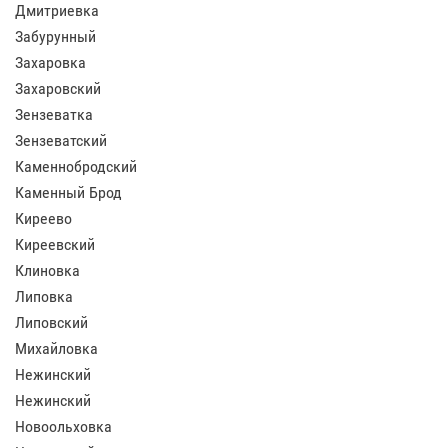
Дмитриевка
Забурунный
Захаровка
Захаровский
Зензеватка
Зензеватский
Каменнобродский
Каменный Брод
Киреево
Киреевский
Клиновка
Липовка
Липовский
Михайловка
Нежинский
Нежинский
Новоольховка