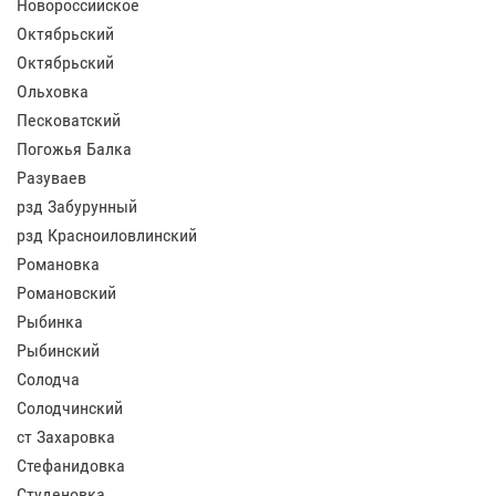
Новороссийское
Октябрьский
Октябрьский
Ольховка
Песковатский
Погожья Балка
Разуваев
рзд Забурунный
рзд Красноиловлинский
Романовка
Романовский
Рыбинка
Рыбинский
Солодча
Солодчинский
ст Захаровка
Стефанидовка
Студеновка