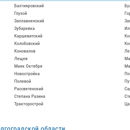
Бахтияровский
Бу
Глухой
Го
Заплавненский
За
Зубаревка
Ил
Каршевитский
Ко
Колобовский
Ко
Коновалов
Ле
Лещев
Ма
Маяк Октября
Ма
Новостройка
По
Полевой
Пу
Рассветенский
Са
Степана Разина
Ст
Тракторострой
Ца
лгоградской области