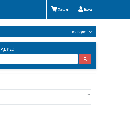
Заказы
Вход
К
история
 АДРЕС