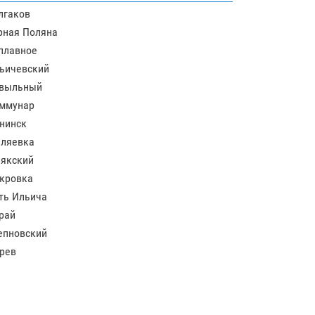
лгаков
рная Поляна
плавное
ьичевский
выльный
ммунар
нинск
ляевка
якский
кровка
ть Ильича
рай
епновский
рев