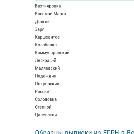
Бахтияровка
Восьмое Марта
Долгий
Заря
Каршевитое
Колобовка
Коммунаровский
Лесхоз 5-й
Маляевский
Надеждин
Покровский
Рассвет
Солодовка
Степной
Царевский
Образцы выписки из ЕГРН в Во