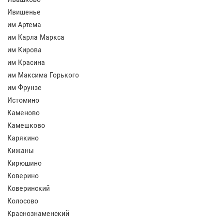
Ивишенье
им Артема
им Карла Маркса
им Кирова
им Красина
им Максима Горького
им Фрунзе
Истомино
Каменово
Камешково
Карякино
Кижаны
Кирюшино
Коверино
Коверинский
Колосово
Краснознаменский