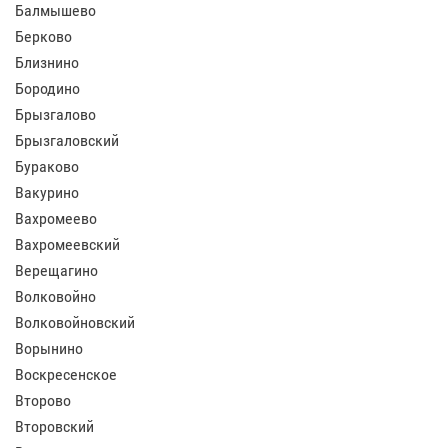
Балмышево
Берково
Близнино
Бородино
Брызгалово
Брызгаловский
Бураково
Вакурино
Вахромеево
Вахромеевский
Верещагино
Волковойно
Волковойновский
Ворынино
Воскресенское
Второво
Второвский