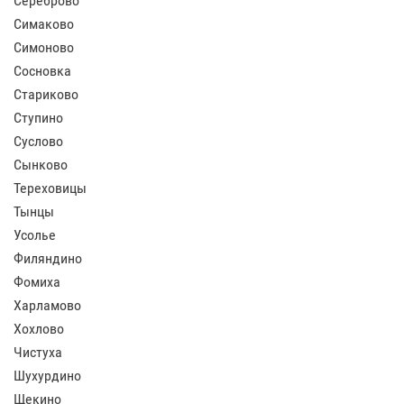
Сереброво
Симаково
Симоново
Сосновка
Стариково
Ступино
Суслово
Сынково
Тереховицы
Тынцы
Усолье
Филяндино
Фомиха
Харламово
Хохлово
Чистуха
Шухурдино
Щекино