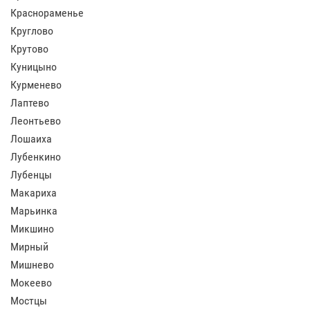
Краснораменье
Круглово
Крутово
Куницыно
Курменево
Лаптево
Леонтьево
Лошаиха
Лубенкино
Лубенцы
Макариха
Марьинка
Микшино
Мирный
Мишнево
Мокеево
Мостцы