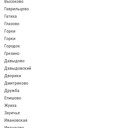
Высоково
Гаврильцево
Гатиха
Глазово
Горки
Горки
Городок
Грезино
Давыдово
Давыдовский
Дворики
Дмитриково
Дружба
Епишово
Жуиха
Зауичье
Ивановская
Ивашково