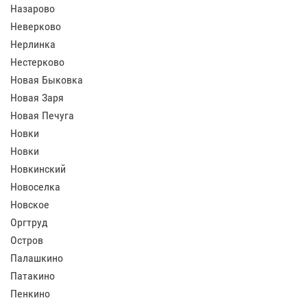
Назарово
Неверково
Нерлинка
Нестерково
Новая Быковка
Новая Заря
Новая Печуга
Новки
Новки
Новкинский
Новоселка
Новское
Оргтруд
Остров
Палашкино
Патакино
Пенкино