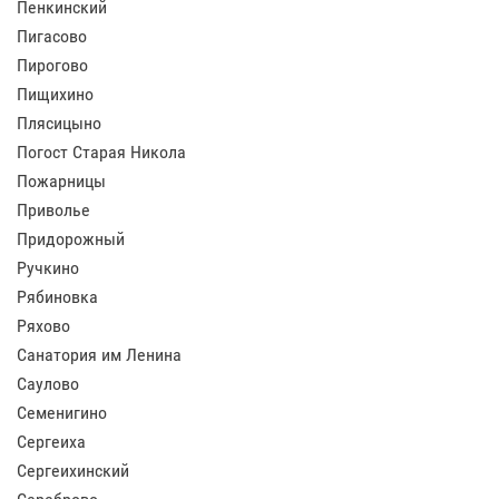
Пенкинский
Пигасово
Пирогово
Пищихино
Плясицыно
Погост Старая Никола
Пожарницы
Приволье
Придорожный
Ручкино
Рябиновка
Ряхово
Санатория им Ленина
Саулово
Семенигино
Сергеиха
Сергеихинский