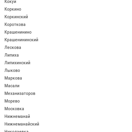
Кокуй
Коркино
Коркинский
Короткова
Крашенинино
Крашенининский
Лескова
Липиха
Липихинский
Лыково
Маркова
Масали
Механизаторов
Морево
Московка
Нижнеманай
Нижнеманайский
Николаевка