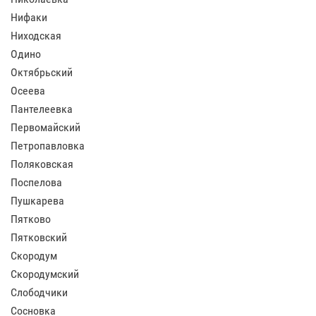
Нифаки
Ниходская
Одино
Октябрьский
Осеева
Пантелеевка
Первомайский
Петропавловка
Поляковская
Поспелова
Пушкарева
Пятково
Пятковский
Скородум
Скородумский
Слободчики
Сосновка