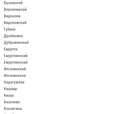
Бызовский
Верхнеманай
Видонова
Видоновский
Губина
Дробинина
Дубровинский
Емуртла
Емуртлинский
Емуртлинский
Ингалинский
Ингалинское
Карагужева
Кашаир
Кизак
Киселево
Коклягина