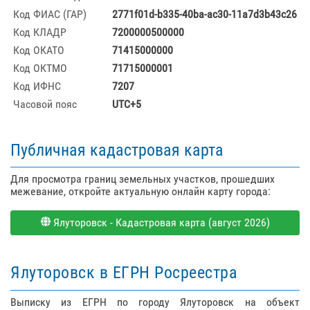
Код ФИАС (ГАР)
2771f01d-b335-40ba-ac30-11a7d3b43c26
Код КЛАДР
7200000500000
Код ОКАТО
71415000000
Код ОКТМО
71715000001
Код ИФНС
7207
Часовой пояс
UTC+5
Публичная кадастровая карта
Для просмотра границ земельных участков, прошедших
межевание, откройте актуальную онлайн карту города:
Ялуторовск - Кадастровая карта (август 2026)
Ялуторовск в ЕГРН Росреестра
Выписку из ЕГРН по городу Ялуторовск на объект