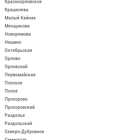
Красноорловское
Крашенева
Малый Кайнак
Менщикова
Новорямова
Няшино
Октябрьская
Орлово
Орловский
Первомайская
Плоское
Полое
Прохорово
Прохоровский
Раздолье
Раздольский
Северо-Дубровное
Семискуль