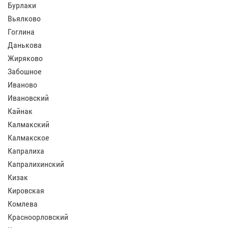
Бурлаки
Вьялково
Гоглина
Данькова
Жиряково
Забошное
Иваново
Ивановский
Кайнак
Калмакский
Калмакское
Капралиха
Капралихинский
Кизак
Кировская
Комлева
Красноорловский