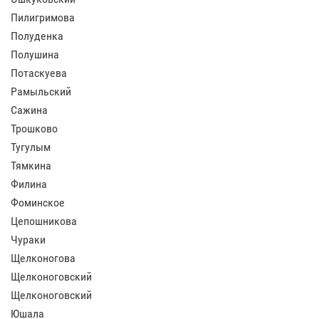
Пилигримова
Полуденка
Полушина
Потаскуева
Рамыльский
Сажина
Трошково
Тугулым
Тямкина
Филина
Фоминское
Цепошникова
Чураки
Щелконогова
Щелконоговский
Щелконоговский
Юшала