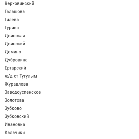
Верховинский
Галашова
Гилева
Гурина
Двинская
Двинский
Демино
Дубровина
Ертарский
ж/д ст Тугулым
Журавлева
Заводоуспенское
Золотова
Зубково
Зубковский
Ивановка
Калачики