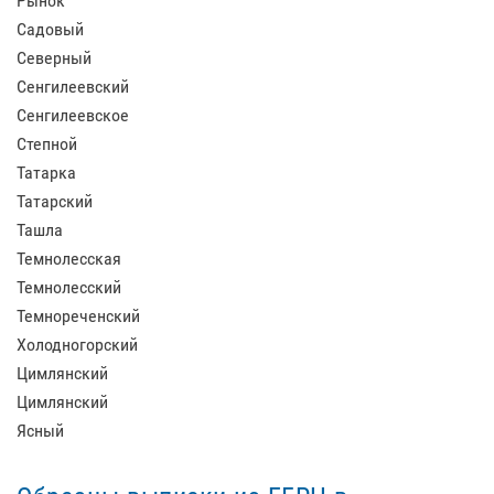
Рынок
Садовый
Северный
Сенгилеевский
Сенгилеевское
Степной
Татарка
Татарский
Ташла
Темнолесская
Темнолесский
Темнореченский
Холодногорский
Цимлянский
Цимлянский
Ясный