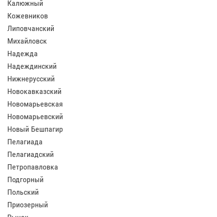
Калюжный
Кожевников
Липовчанский
Михайловск
Надежда
Надеждинский
Нижнерусский
Новокавказский
Новомарьевская
Новомарьевский
Новый Бешпагир
Пелагиада
Пелагиадский
Петропавловка
Подгорный
Польский
Приозерный