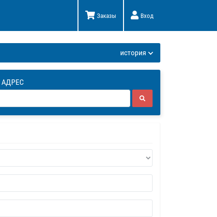
Заказы
Вход
К
история
 АДРЕС