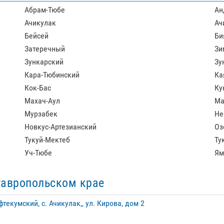
Абрам-Тюбе
Ан
Ачикулак
Ач
Бейсей
Би
Затеречный
Зи
Зункарский
Зу
Кара-Тюбинский
Ка
Кок-Бас
Ку
Махач-Аул
Ма
Мурзабек
Не
Новкус-Артезианский
Оз
Тукуй-Мектеб
Ту
Уч-Тюбе
Ям
тавропольском крае
текумский, с. Ачикулак,, ул. Кирова, дом 2