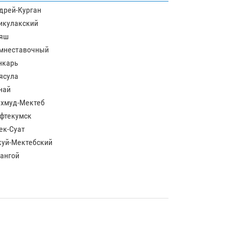
дрей-Курган
икулакский
яш
мнеставочный
нкарь
ясула
най
хмуд-Мектеб
фтекумск
ек-Суат
куй-Мектебский
ангой