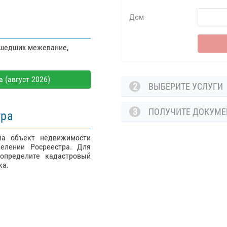
Дом
ошедших межевание,
 (август 2026)
2
ВЫБЕРИТЕ УСЛУГ
3
ПОЛУЧИТЕ ДОКУМ
тра
на объект недвижимости
елении Росреестра. Для
определите кадастровый
ка.