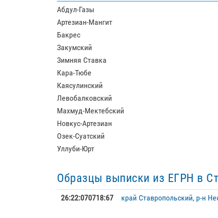
Абдул-Газы
Артезиан-Мангит
Бакрес
Закумский
Зимняя Ставка
Кара-Тюбе
Каясулинский
Левобалковский
Махмуд-Мектебский
Новкус-Артезиан
Озек-Суатский
Уллуби-Юрт
Образцы выписки из ЕГРН в С
26:22:070718:67
край Ставропольский, р-н Неф