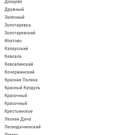
Донцово
Дружный
Залесный
Золотаревка
Золотаревский
Ипатово
Калаусский
Кевсала
Кевсалинский
Кочержинский
Красная Поляна
Красный Кундуль
Красочный
Красочный
Крестьянское
Лесная Дача
Леснодачненский
Лиман