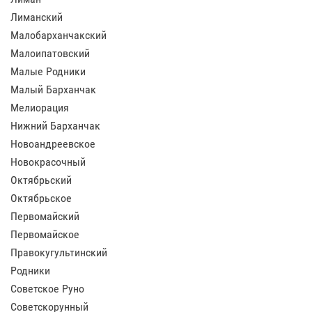
Лиманский
Малобарханчакский
Малоипатовский
Малые Родники
Малый Барханчак
Мелиорация
Нижний Барханчак
Новоандреевское
Новокрасочный
Октябрьский
Октябрьское
Первомайский
Первомайское
Правокугультинский
Родники
Советское Руно
Советскорунный