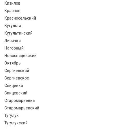
Кизилов
Красное
Красносельский
Кугульта
Кугультинский
Лисички
Нагорный
Новоспицевский
Октябрь
Сергиевский
Сергиевское
Спицевка
Спицевский
Старомарьевка
Старомарьевский
Тугулук
Тугулукский