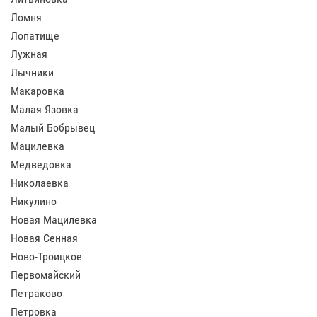
Ломня
Лопатище
Лужная
Лычники
Макаровка
Малая Язовка
Малый Бобрывец
Мацилевка
Медведовка
Николаевка
Никулино
Новая Мацилевка
Новая Сенная
Ново-Троицкое
Первомайский
Петраково
Петровка