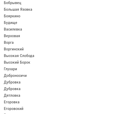
Бобрывец
Большая Язовка
Бояркино
Будище
Василевка
Верховая
Ворга
Воргинский
Высокая Слобода
Высокий Борок
Глухари
Доброносичи
Дубровка
Дубровка
Дятловка
Егоровка
Егоровский