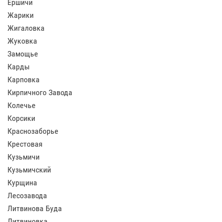
Ершичи
Жарики
Жигаловка
Жуковка
Замощье
Карды
Карповка
Кирпичного Завода
Колечье
Корсики
Краснозаборье
Крестовая
Кузьмичи
Кузьмичский
Курщина
Лесозавода
Литвинова Буда
Литвиновка