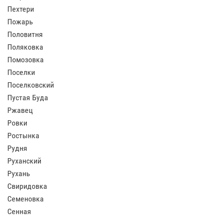
Пехтери
Пожарь
Половитня
Поляковка
Помозовка
Поселки
Поселковский
Пустая Буда
Ржавец
Ровки
Ростынка
Рудня
Руханский
Рухань
Свиридовка
Семеновка
Сенная