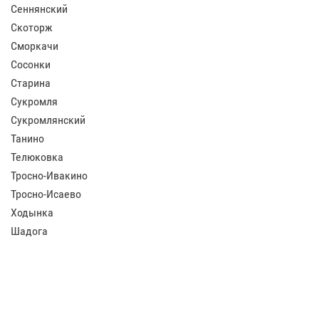
Сеннянский
Скоторж
Сморкачи
Сосонки
Старина
Сукромля
Сукромлянский
Танино
Телюковка
Тросно-Ивакино
Тросно-Исаево
Ходынка
Шадога