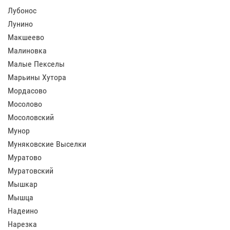
Лубонос
Лунино
Макшеево
Малиновка
Малые Пекселы
Марьины Хутора
Мордасово
Мосолово
Мосоловский
Мунор
Муняковские Выселки
Муратово
Муратовский
Мышкар
Мышца
Надеино
Нарезка