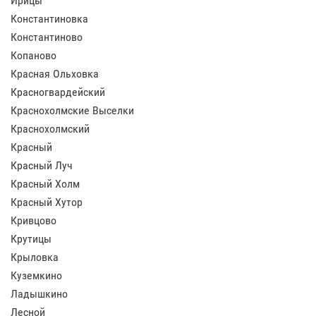
Ирицы
Константиновка
Константиново
Копаново
Красная Ольховка
Красногвардейский
Краснохолмские Выселки
Краснохолмский
Красный
Красный Луч
Красный Холм
Красный Хутор
Кривцово
Крутицы
Крыловка
Куземкино
Ладышкино
Лесной