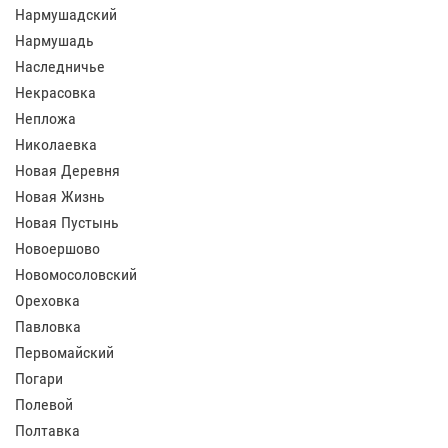
Нармушадский
Нармушадь
Наследничье
Некрасовка
Непложа
Николаевка
Новая Деревня
Новая Жизнь
Новая Пустынь
Новоершово
Новомосоловский
Ореховка
Павловка
Первомайский
Погари
Полевой
Полтавка