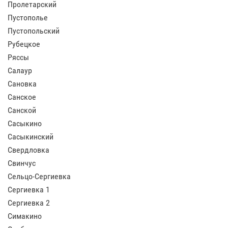
Пролетарский
Пустополье
Пустопольский
Рубецкое
Ряссы
Салаур
Сановка
Санское
Санской
Сасыкино
Сасыкинский
Свердловка
Свинчус
Сельцо-Сергиевка
Сергиевка 1
Сергиевка 2
Симакино