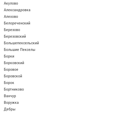
Акулово
Александровка
Алехово
Белореченский
Березово
Березовский
Большепексельский
Большие Пекселы
Борки
Борковский
Боровое
Боровской
Борок
Бортниково
Ванчур
Воружка
Дебры