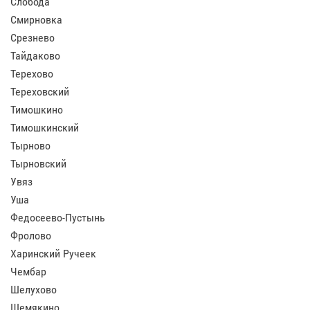
Слобода
Смирновка
Срезнево
Тайдаково
Терехово
Тереховский
Тимошкино
Тимошкинский
Тырново
Тырновский
Увяз
Уша
Федосеево-Пустынь
Фролово
Харинский Ручеек
Чембар
Шелухово
Шемякино