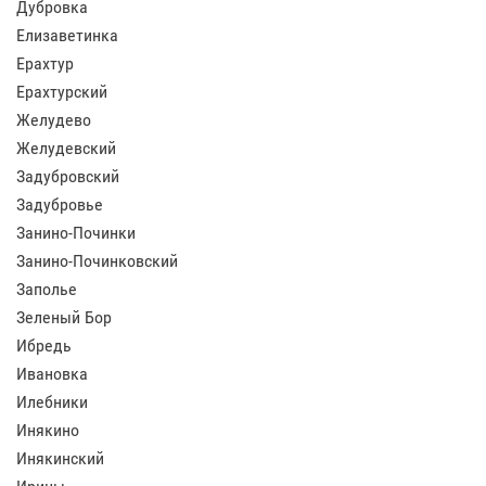
Дубровка
Елизаветинка
Ерахтур
Ерахтурский
Желудево
Желудевский
Задубровский
Задубровье
Занино-Починки
Занино-Починковский
Заполье
Зеленый Бор
Ибредь
Ивановка
Илебники
Инякино
Инякинский