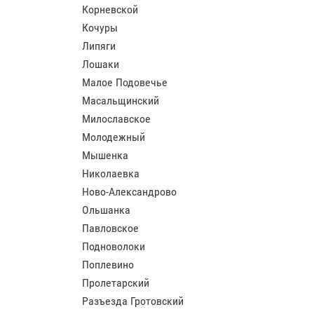
Корневской
Кочуры
Липяги
Лошаки
Малое Подовечье
Масальщинский
Милославское
Молодежный
Мышенка
Николаевка
Ново-Александрово
Ольшанка
Павловское
Подноволоки
Поплевино
Пролетарский
Разъезда Гротовский