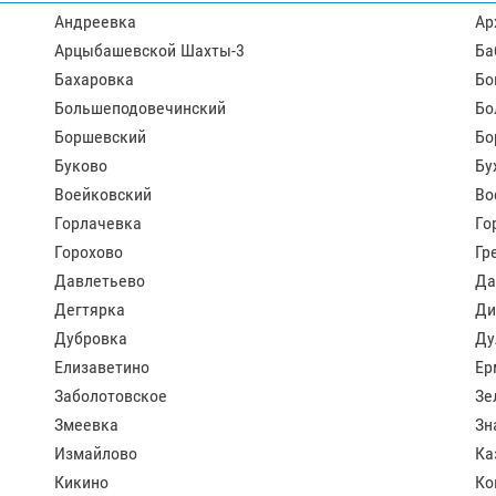
Андреевка
Ар
Арцыбашевской Шахты-3
Ба
Бахаровка
Бо
Большеподовечинский
Бо
Боршевский
Бо
Буково
Бу
Воейковский
Во
Горлачевка
Го
Горохово
Гр
Давлетьево
Да
Дегтярка
Ди
Дубровка
Ду
Елизаветино
Ер
Заболотовское
Зе
Змеевка
Зн
Измайлово
Ка
Кикино
Ко