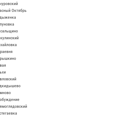
чуровский
асный Октябрь
дыженка
пуновка
сальщино
кулинский
хайловка
раевня
рышкино
вая
ьхи
вловский
дкидышево
мново
обуждение
ямоглядовский
стегаевка