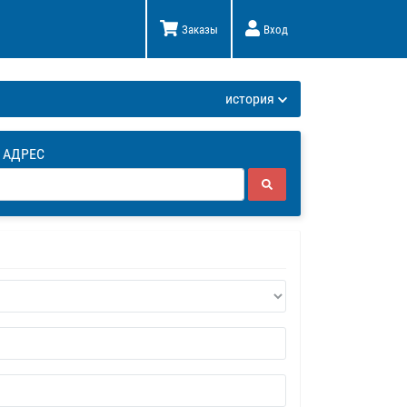
Заказы
Вход
К
история
 АДРЕС