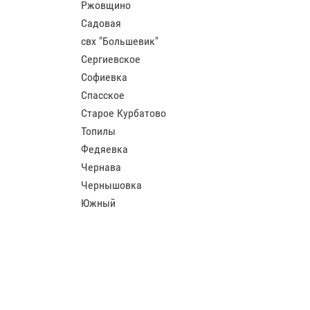
Ржовщино
Садовая
свх "Большевик"
Сергиевское
Софиевка
Спасское
Старое Курбатово
Топилы
Федяевка
Чернава
Чернышовка
Южный