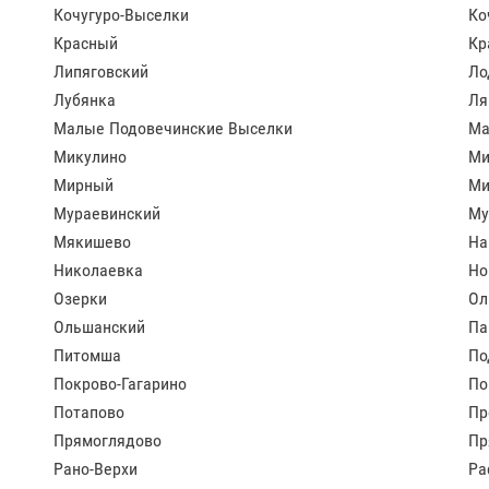
Кочугуро-Выселки
Ко
Красный
Кр
Липяговский
Ло
Лубянка
Ля
Малые Подовечинские Выселки
Ма
Микулино
Ми
Мирный
Ми
Мураевинский
Му
Мякишево
На
Николаевка
Но
Озерки
Ол
Ольшанский
Па
Питомша
По
Покрово-Гагарино
По
Потапово
Пр
Прямоглядово
Пр
Рано-Верхи
Ра