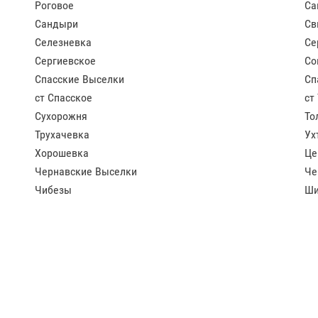
Роговое
Са
Сандыри
Св
Селезневка
Се
Сергиевское
Со
Спасские Выселки
Сп
ст Спасское
ст
Сухорожня
То
Трухачевка
Ух
Хорошевка
Це
Чернавские Выселки
Че
Чибезы
Ши