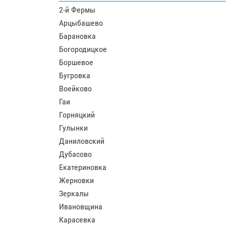
2-й Фермы
Арцыбашево
Барановка
Богородицкое
Боршевое
Бугровка
Воейково
Гаи
Горняцкий
Гулынки
Даниловский
Дубасово
Екатериновка
Жерновки
Зеркалы
Ивановщина
Карасевка