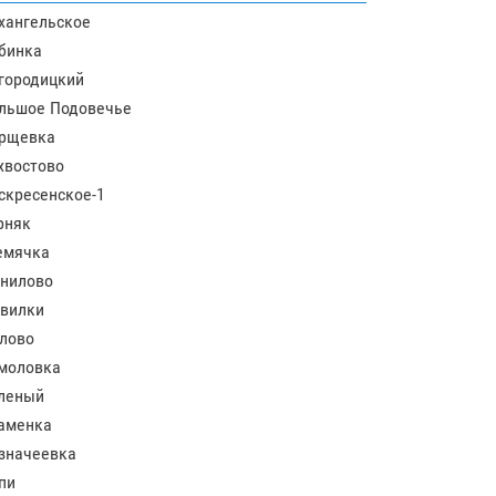
хангельское
бинка
городицкий
льшое Подовечье
рщевка
хвостово
скресенское-1
рняк
емячка
нилово
вилки
лово
моловка
леный
аменка
значеевка
пи