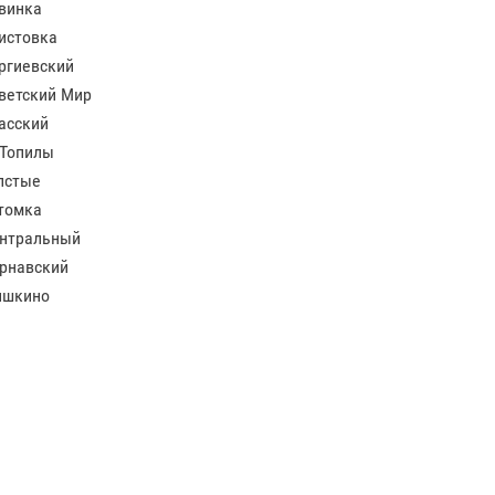
винка
истовка
ргиевский
ветский Мир
асский
 Топилы
лстые
томка
нтральный
рнавский
шкино