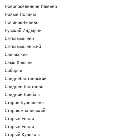
Новопоселенное Ишеево
Новые Поляны
Починок-Енаево
Русский Индырчи
Сатламышево
Сатламышевский
Свияжский
Семь Ключей
Сибирчи
Среднебалтаевский
Среднее Балтаево
Средний Биябаш
Старое Бурнашево
Староюмралинский
Старые Енали
Старые Енали
Старый Кулькаш