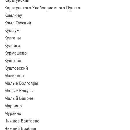
Каратунский
Каратунского Хлебоприемного Пункта
Кзыл-Тау
Кзыл-Тауский
Кукшум
Кулганы
Кулчига
Курмашево
Куштово
Куштовский
Мазиково
Малые Болгояры
Малые Кокузы
Малый Бакрче
Марьино
Мурзино
Нижнее Балтаево
Нижний Биябаш