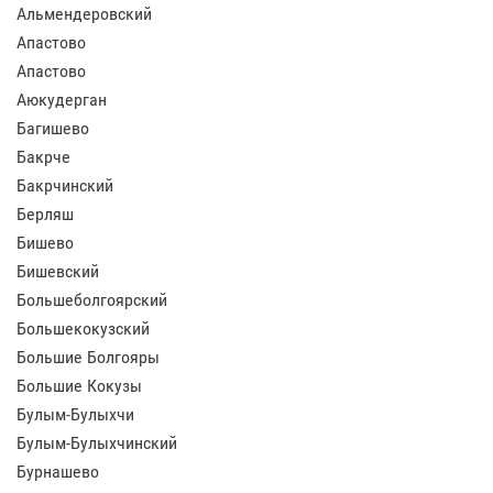
Альмендеровский
Апастово
Апастово
Аюкудерган
Багишево
Бакрче
Бакрчинский
Берляш
Бишево
Бишевский
Большеболгоярский
Большекокузский
Большие Болгояры
Большие Кокузы
Булым-Булыхчи
Булым-Булыхчинский
Бурнашево