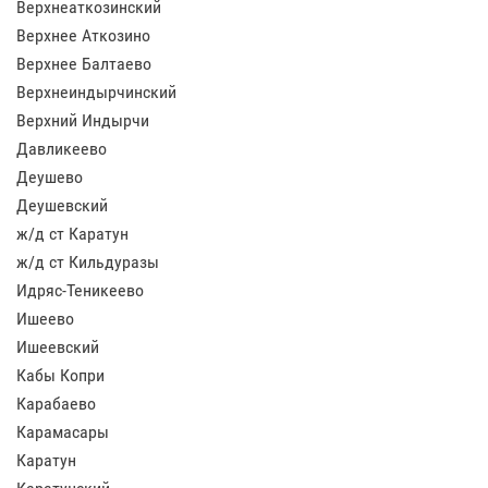
Верхнеаткозинский
Верхнее Аткозино
Верхнее Балтаево
Верхнеиндырчинский
Верхний Индырчи
Давликеево
Деушево
Деушевский
ж/д ст Каратун
ж/д ст Кильдуразы
Идряс-Теникеево
Ишеево
Ишеевский
Кабы Копри
Карабаево
Карамасары
Каратун