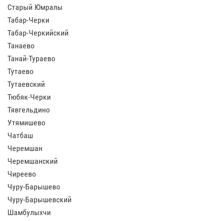
Старый Юмралы
Табар-Черки
Табар-Черкийский
Танаево
Танай-Тураево
Тутаево
Тутаевский
Тюбяк-Черки
Тявгельдино
Утямишево
Чатбаш
Черемшан
Черемшанский
Чиреево
Чуру-Барышево
Чуру-Барышевский
Шамбулыхчи