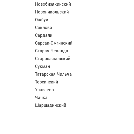
Новобизякинский
Новоникольский
Ожбуй
Саклово
Сардали
Сарсак-Омгинский
Старая Чекалда
Старосляковский
Сукман
Татарская Чильча
Терсинский
Уразаево
Чачка
Шаршадинский