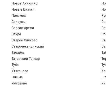
Новое Аккузино
Но
Новые Бизяки
Но
Пелемеш
Ру
Салауши
Са
Сарсак-Арема
Са
Сахра
Со
Старое Сляково
Ст
Старочекалдинский
Ст
Табарле
Та
Татарский Тансар
Те
Туба
Ту
Утяганово
Хо
Чишма
Ша
Ямурзино
Ян