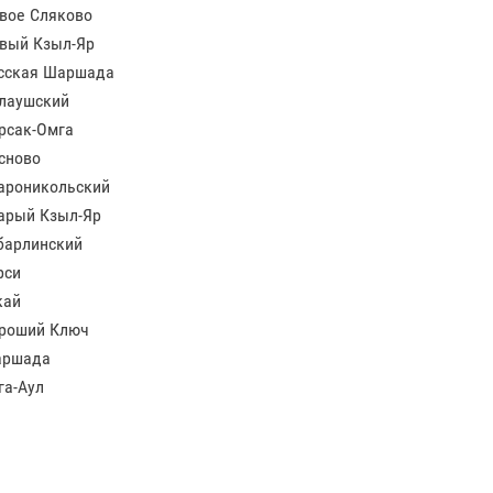
вое Сляково
вый Кзыл-Яр
сская Шаршада
лаушский
рсак-Омга
сново
ароникольский
арый Кзыл-Яр
барлинский
рси
кай
роший Ключ
ршада
га-Аул