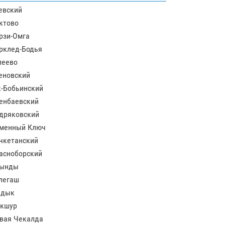
евский
ктово
рзи-Омга
рклед-Бодья
леево
еновский
-Бобьинский
енбаевский
дряковский
менный Ключ
чкетанский
асноборский
ынды
легаш
адык
кшур
вая Чекалда