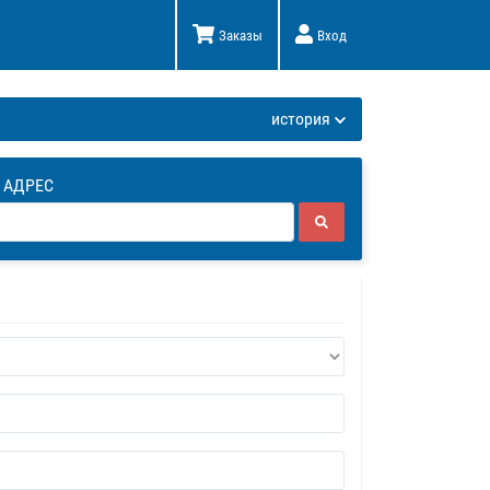
Заказы
Вход
К
история
 АДРЕС