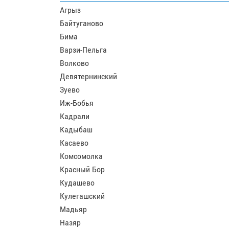
Агрыз
Байтуганово
Бима
Варзи-Пельга
Волково
Девятернинский
Зуево
Иж-Бобья
Кадрали
Кадыбаш
Касаево
Комсомолка
Красный Бор
Кудашево
Кулегашский
Мадьяр
Назяр