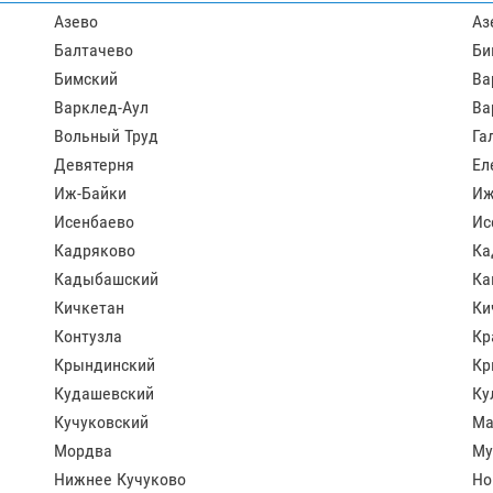
Азево
Аз
Балтачево
Би
Бимский
Ва
Варклед-Аул
Ва
Вольный Труд
Га
Девятерня
Ел
Иж-Байки
Иж
Исенбаево
Ис
Кадряково
Ка
Кадыбашский
Ка
Кичкетан
Ки
Контузла
Кр
Крындинский
Кр
Кудашевский
Ку
Кучуковский
М
Мордва
Му
Нижнее Кучуково
Но