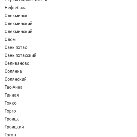
Нефтебаза
Олекминск
Олекминский
Олекминский
Олом
Саныяхтах
Саныяхтахский
Селиваново
Солянка
Солянский
Тас-Анна
Тинная
Токко
Торго
Троицк
Троицкий
Тэгэн