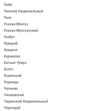
Тюбя
Тянский Национальный
Тяня
Улахан-Мунгку
Улахан-Мунгкунский
Уолбут
Урицкий
Урицкое
Харыялах
Хатынг-Тумул
Холго
Хоринский
Хоринцы
Чапаево
Чапаевский
Чаринский Национальный
Черендей