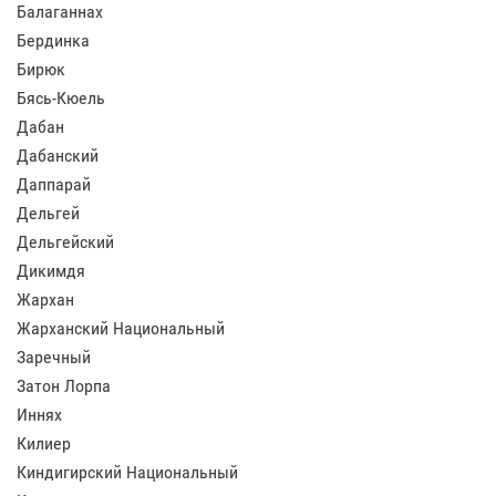
Балаганнах
Бердинка
Бирюк
Бясь-Кюель
Дабан
Дабанский
Даппарай
Дельгей
Дельгейский
Дикимдя
Жархан
Жарханский Национальный
Заречный
Затон Лорпа
Иннях
Килиер
Киндигирский Национальный