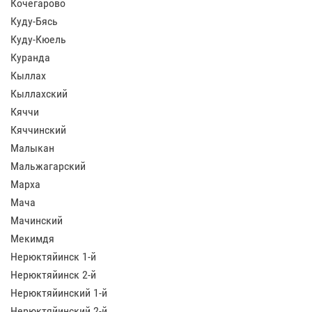
Кочегарово
Куду-Бясь
Куду-Кюель
Куранда
Кыллах
Кыллахский
Кяччи
Кяччинский
Малыкан
Мальжагарский
Марха
Мача
Мачинский
Мекимдя
Нерюктяйинск 1-й
Нерюктяйинск 2-й
Нерюктяйинский 1-й
Нерюктяйинский 2-й