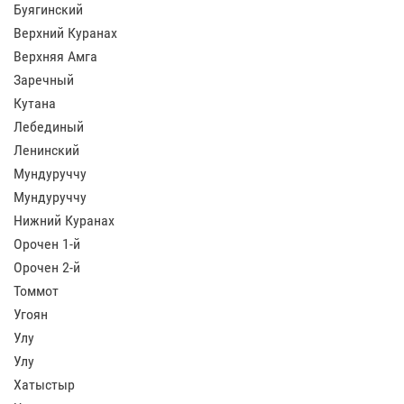
Буягинский
Верхний Куранах
Верхняя Амга
Заречный
Кутана
Лебединый
Ленинский
Мундуруччу
Мундуруччу
Нижний Куранах
Орочен 1-й
Орочен 2-й
Томмот
Угоян
Улу
Улу
Хатыстыр