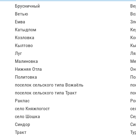
Брусничный
Ве
Ветью
Во
Емва
Зл
Катыдпом
Ке
Козловка
Ко
Кылтово
Кы
Луг
Ля
Малиновка
Ме
Нижняя Отла
Он
Политовка
По
поселок сельского типа Вожаёль
по
поселок сельского типа Тракт
по
Ракпас
Ро
село Княжпогост
се
село Шошка
Се
Синдор
Си
Тракт
Ту