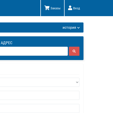
Заказы
Вход
К
история
 АДРЕС