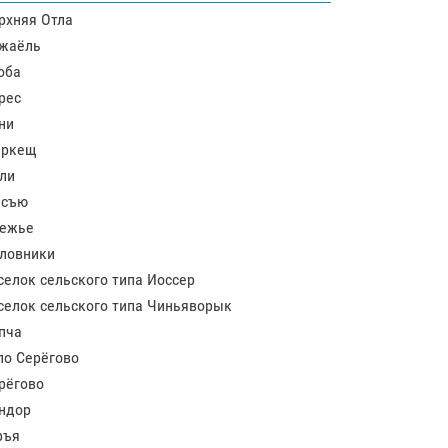
рхняя Отла
жаёль
оба
рес
ни
ркещ
ли
съю
ежье
ловники
селок сельского типа Иоссер
селок сельского типа Чиньяворык
пча
ло Серёгово
рёгово
ндор
ръя