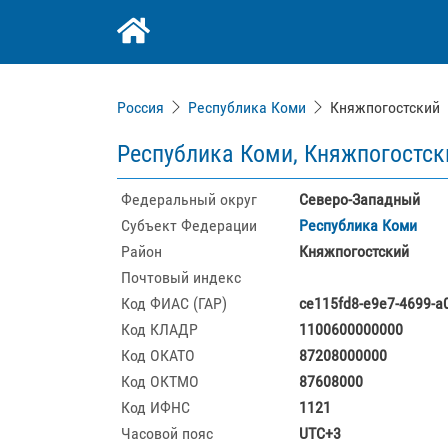
Россия
Республика Коми
Княжпогостский
Республика Коми, Княжпогостск
Федеральный округ
Северо-Западный
Субъект Федерации
Республика Коми
Район
Княжпогостский
Почтовый индекс
Код ФИАС (ГАР)
ce115fd8-e9e7-4699-a
Код КЛАДР
1100600000000
Код ОКАТО
87208000000
Код ОКТМО
87608000
Код ИФНС
1121
Часовой пояс
UTC+3