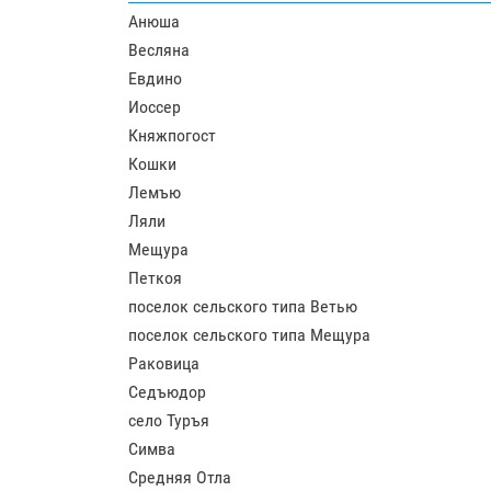
Анюша
Весляна
Евдино
Иоссер
Княжпогост
Кошки
Лемъю
Ляли
Мещура
Петкоя
поселок сельского типа Ветью
поселок сельского типа Мещура
Раковица
Седъюдор
село Туръя
Симва
Средняя Отла