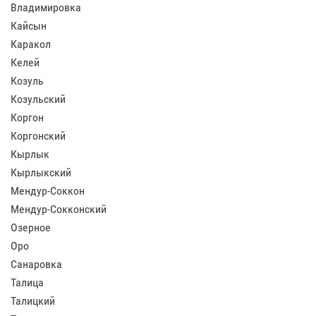
Владимировка
Кайсын
Каракол
Келей
Козуль
Козульский
Коргон
Коргонский
Кырлык
Кырлыкский
Мендур-Соккон
Мендур-Сокконский
Озерное
Оро
Санаровка
Талица
Талицкий