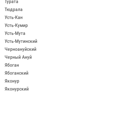
Турата
Тюдрала
Усть-Кан
Усть-Кумир
Усть-Мута
Усть-Мутинский
Черноануйский
Черный Ануй
Ябоган
Ябоганский
Яконур
Яконурский