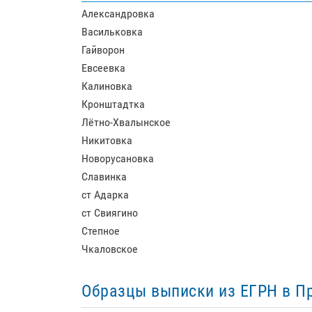
Александровка
Васильковка
Гайворон
Евсеевка
Калиновка
Кронштадтка
Лётно-Хвалынское
Никитовка
Новорусановка
Славинка
ст Адарка
ст Свиягино
Степное
Чкаловское
Образцы выписки из ЕГРН в П