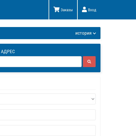
Заказы
Вход
К
история
 АДРЕС