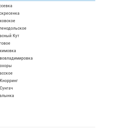
ссевка
скресенка
ховское
ленодольское
асный Кут
говое
химовка
вовладимировка
охоры
асское
 Кнорринг
 Сунгач
алынка