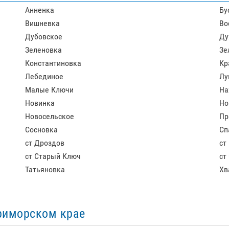
Анненка
Бу
Вишневка
Во
Дубовское
Ду
Зеленовка
Зе
Константиновка
Кр
Лебединое
Лу
Малые Ключи
На
Новинка
Но
Новосельское
Пр
Сосновка
Сп
ст Дроздов
ст
ст Старый Ключ
ст
Татьяновка
Хв
риморском крае