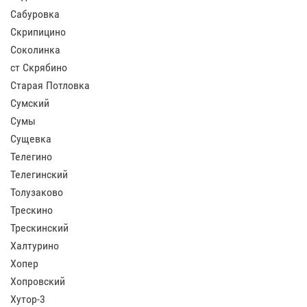
Сабуровка
Скрипицино
Соколинка
ст Скрябино
Старая Потловка
Сумский
Сумы
Сущевка
Телегино
Телегинский
Толузаково
Трескино
Трескинский
Халтурино
Хопер
Хопровский
Хутор-3