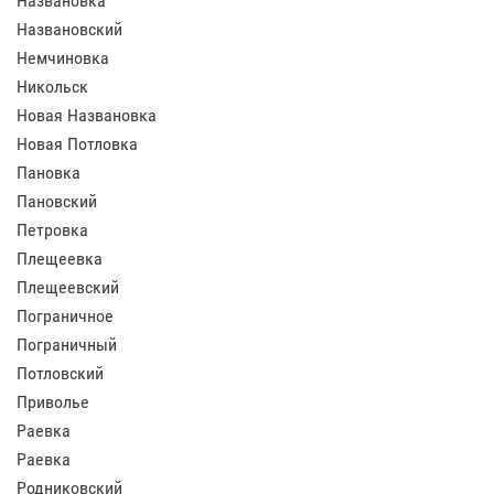
Названовка
Названовский
Немчиновка
Никольск
Новая Названовка
Новая Потловка
Пановка
Пановский
Петровка
Плещеевка
Плещеевский
Пограничное
Пограничный
Потловский
Приволье
Раевка
Раевка
Родниковский