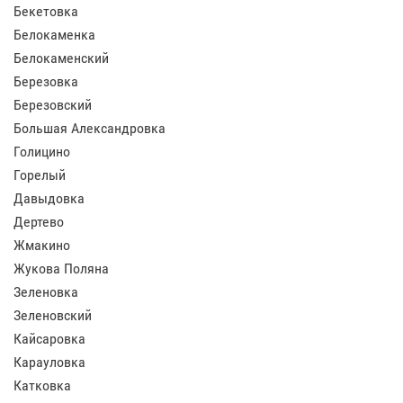
Бекетовка
Белокаменка
Белокаменский
Березовка
Березовский
Большая Александровка
Голицино
Горелый
Давыдовка
Дертево
Жмакино
Жукова Поляна
Зеленовка
Зеленовский
Кайсаровка
Карауловка
Катковка