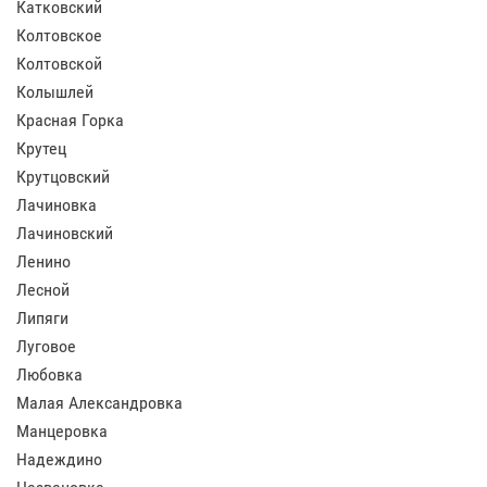
Катковский
Колтовское
Колтовской
Колышлей
Красная Горка
Крутец
Крутцовский
Лачиновка
Лачиновский
Ленино
Лесной
Липяги
Луговое
Любовка
Малая Александровка
Манцеровка
Надеждино