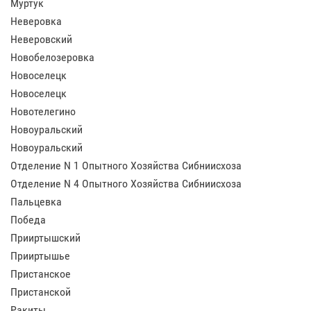
Муртук
Неверовка
Неверовский
Новобелозеровка
Новоселецк
Новоселецк
Новотелегино
Новоуральский
Новоуральский
Отделение N 1 Опытного Хозяйства Сибниисхоза
Отделение N 4 Опытного Хозяйства Сибниисхоза
Пальцевка
Победа
Прииртышский
Прииртышье
Пристанское
Пристанской
Ракиты