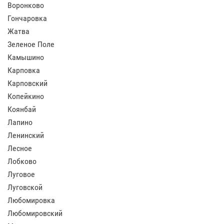
Воронково
Гончаровка
Жатва
Зеленое Поле
Камышино
Карповка
Карповский
Копейкино
Коянбай
Лапино
Ленинский
Лесное
Лобково
Луговое
Луговской
Любомировка
Любомировский