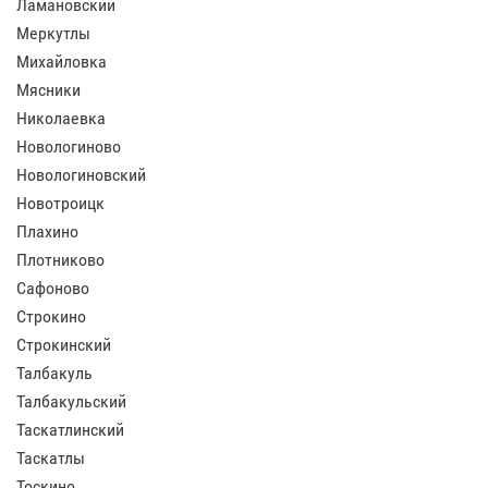
Ламановский
Меркутлы
Михайловка
Мясники
Николаевка
Новологиново
Новологиновский
Новотроицк
Плахино
Плотниково
Сафоново
Строкино
Строкинский
Талбакуль
Талбакульский
Таскатлинский
Таскатлы
Тоскино