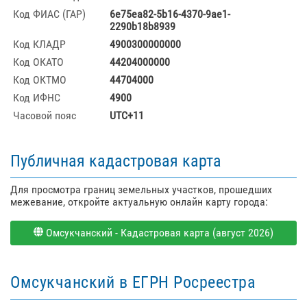
Код ФИАС (ГАР)
6e75ea82-5b16-4370-9ae1-
2290b18b8939
Код КЛАДР
4900300000000
Код ОКАТО
44204000000
Код ОКТМО
44704000
Код ИФНС
4900
Часовой пояс
UTC+11
Публичная кадастровая карта
Для просмотра границ земельных участков, прошедших
межевание, откройте актуальную онлайн карту города:
Омсукчанский - Кадастровая карта (август 2026)
Омсукчанский в ЕГРН Росреестра