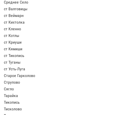
Среднее Село
ст Валговицы
ст Веймарн
ст Кихтолка
ст Кленно
ст Котлы
ст Криуши
ст Кямиши
ст Тикопись
ст Туганы
ст Усть-Луга
Старое Гарколово
Струпово
Сягло
Тарайка
Тикопись
Тисколово