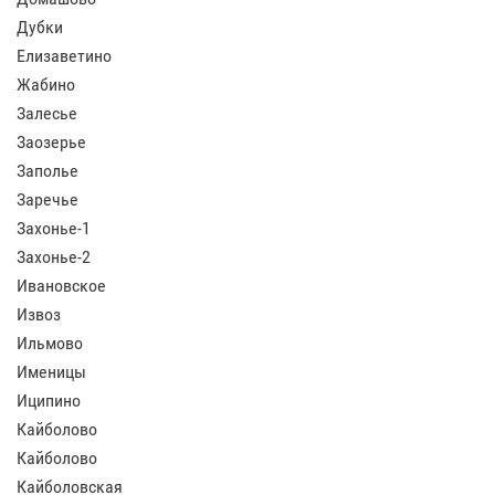
Дубки
Елизаветино
Жабино
Залесье
Заозерье
Заполье
Заречье
Захонье-1
Захонье-2
Ивановское
Извоз
Ильмово
Именицы
Иципино
Кайболово
Кайболово
Кайболовская