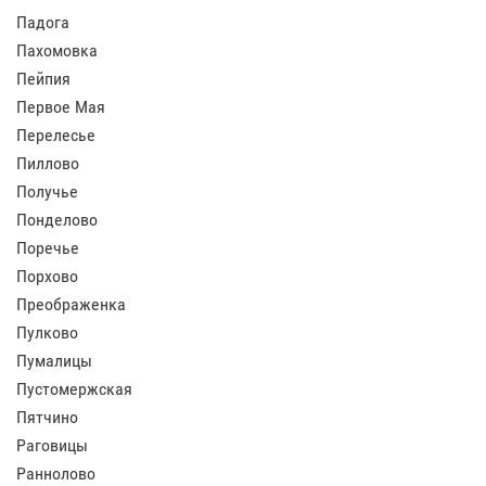
Падога
Пахомовка
Пейпия
Первое Мая
Перелесье
Пиллово
Получье
Понделово
Поречье
Порхово
Преображенка
Пулково
Пумалицы
Пустомержская
Пятчино
Раговицы
Раннолово