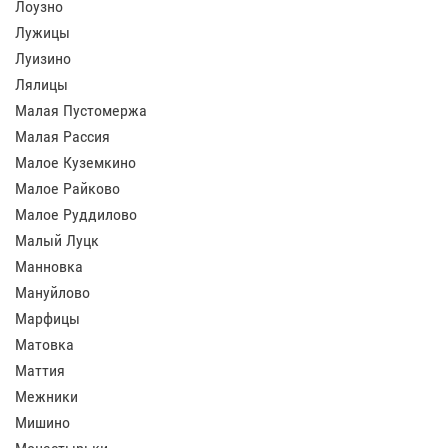
Лоузно
Лужицы
Луизино
Лялицы
Малая Пустомержа
Малая Рассия
Малое Куземкино
Малое Райково
Малое Руддилово
Малый Луцк
Манновка
Мануйлово
Марфицы
Матовка
Маттия
Межники
Мишино