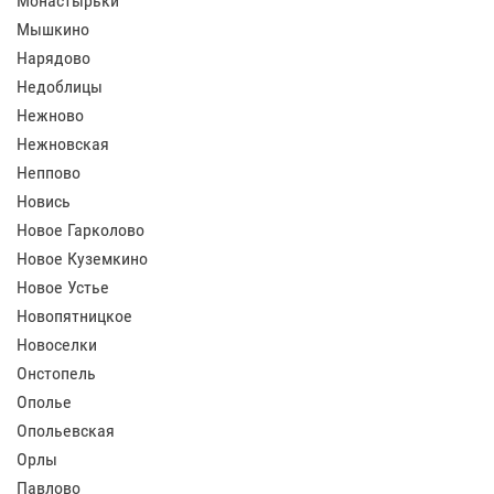
Монастырьки
Мышкино
Нарядово
Недоблицы
Нежново
Нежновская
Неппово
Новись
Новое Гарколово
Новое Куземкино
Новое Устье
Новопятницкое
Новоселки
Онстопель
Ополье
Опольевская
Орлы
Павлово