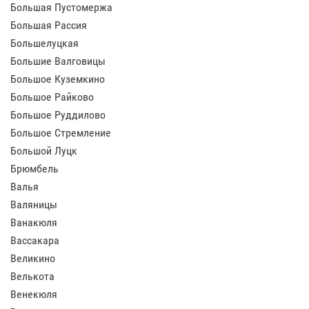
Большая Пустомержа
Большая Рассия
Большелуцкая
Большие Валговицы
Большое Куземкино
Большое Райково
Большое Руддилово
Большое Стремление
Большой Луцк
Брюмбель
Валья
Валяницы
Ванакюля
Вассакара
Великино
Велькота
Венекюля