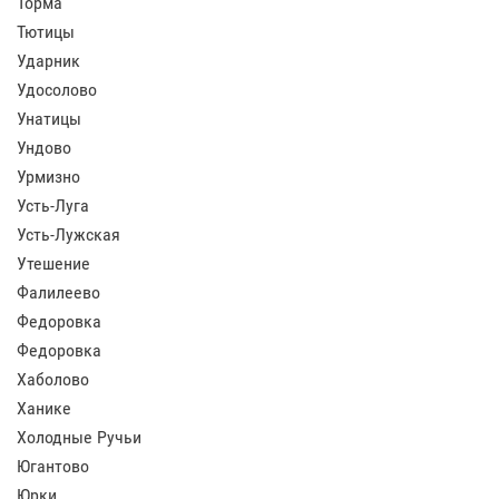
Торма
Тютицы
Ударник
Удосолово
Унатицы
Ундово
Урмизно
Усть-Луга
Усть-Лужская
Утешение
Фалилеево
Федоровка
Федоровка
Хаболово
Ханике
Холодные Ручьи
Югантово
Юрки