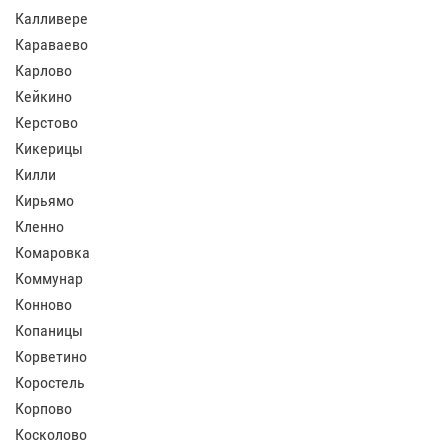
Калливере
Караваево
Карлово
Кейкино
Керстово
Кикерицы
Килли
Кирьямо
Кленно
Комаровка
Коммунар
Конново
Копаницы
Корветино
Коростель
Корпово
Косколово