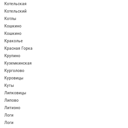
Котельская
Котельский
Котлы
Кошкино
Кошкино
Краколье
Красная Горка
Крупино
Куземкинская
Курголово
Куровицы
Куты
Липковицы
Липово
Литизно
Логи
Логи