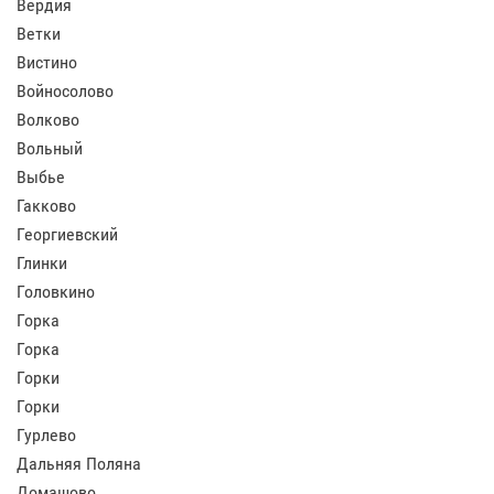
Вердия
Ветки
Вистино
Войносолово
Волково
Вольный
Выбье
Гакково
Георгиевский
Глинки
Головкино
Горка
Горка
Горки
Горки
Гурлево
Дальняя Поляна
Домашово