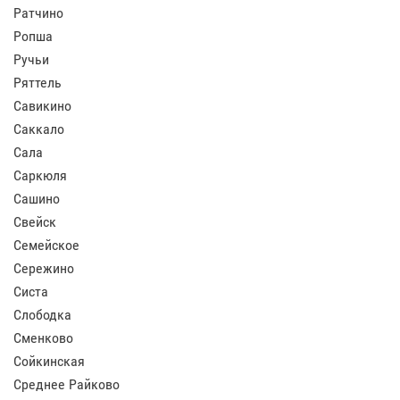
Ратчино
Ропша
Ручьи
Ряттель
Савикино
Саккало
Сала
Саркюля
Сашино
Свейск
Семейское
Сережино
Систа
Слободка
Сменково
Сойкинская
Среднее Райково