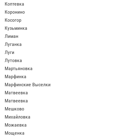
Коптевка
Коронино
Косогор
Кузьминка
Лиман
Луганка
Луги
Лутовка
Мартьяновка
Марфинка
Марфинские Выселки
Матвеевка
Матвеевка
Мешково
Михайловка
Можаевка
Мощенка