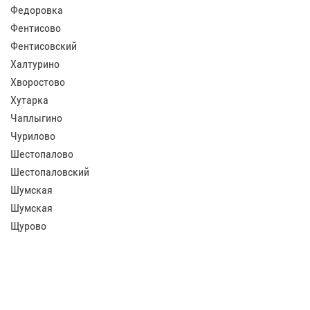
Федоровка
Фентисово
Фентисовский
Халтурино
Хворостово
Хутарка
Чаплыгино
Чурилово
Шестопалово
Шестопаловский
Шумская
Шумская
Щурово