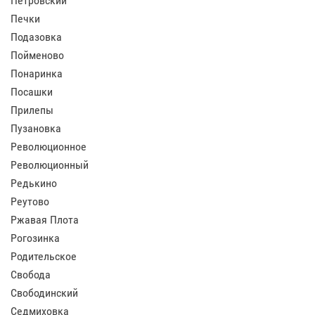
Петровский
Печки
Подазовка
Пойменово
Понаринка
Посашки
Прилепы
Пузановка
Революционное
Революционный
Редькино
Реутово
Ржавая Плота
Рогозинка
Родительское
Свобода
Свободинский
Седмиховка