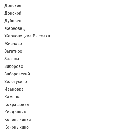
Донское
Донской
Дубовец
Жерновец
Жерновецкие Выселки
Жизлово
Загатное
Залесье
Зиборово
Зиборовский
Золотухино
Ивановка
Каменка
Коврашовка
Кондринка
Кононыхинка
Кононыхино