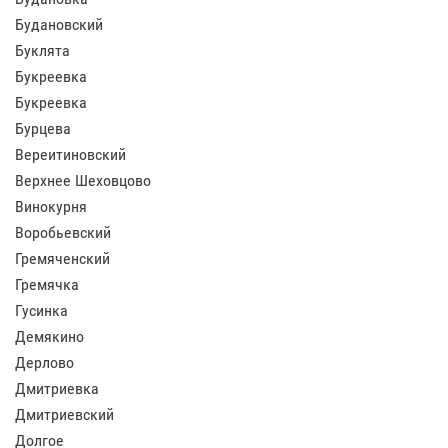
Будановский
Буклята
Букреевка
Букреевка
Бурцева
Вереитиновский
Верхнее Шеховцово
Винокурня
Воробьевский
Гремяченский
Гремячка
Гусинка
Демякино
Дерлово
Дмитриевка
Дмитриевский
Долгое