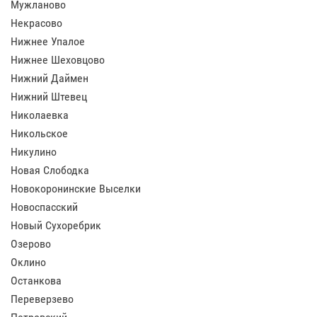
Мужланово
Некрасово
Нижнее Упалое
Нижнее Шеховцово
Нижний Даймен
Нижний Штевец
Николаевка
Никольское
Никулино
Новая Слободка
Новокоронинские Выселки
Новоспасский
Новый Сухоребрик
Озерово
Оклино
Останкова
Переверзево