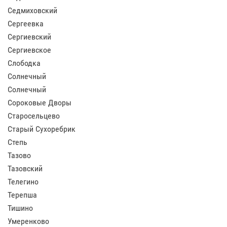
Седмиховский
Сергеевка
Сергиевский
Сергиевское
Слободка
Солнечный
Солнечный
Сороковые Дворы
Старосельцево
Старый Сухоребрик
Степь
Тазово
Тазовский
Телегино
Терепша
Тишино
Умеренково