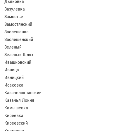
Дьяковка
Зазулевка
Замостье
Замостянский
Заолешенка
Заолешенский
Зеленый
Зеленый Шлях
Ивашковский
Ивница
Ивницкий
Исаковка
Казачелокнянский
Казачья Локня
Камышевка
Киреевка
Киреевский
Колмаков