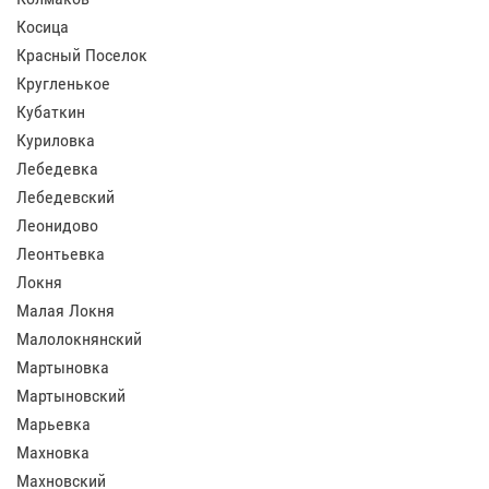
Косица
Красный Поселок
Кругленькое
Кубаткин
Куриловка
Лебедевка
Лебедевский
Леонидово
Леонтьевка
Локня
Малая Локня
Малолокнянский
Мартыновка
Мартыновский
Марьевка
Махновка
Махновский