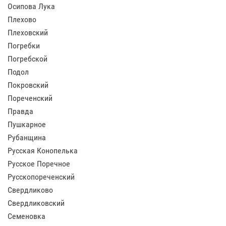
Осипова Лука
Плехово
Плеховский
Погребки
Погребской
Подол
Покровский
Пореченский
Правда
Пушкарное
Рубанщина
Русская Конопелька
Русское Поречное
Русскопореченский
Свердликово
Свердликовский
Семеновка