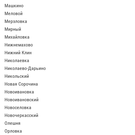
Машкино
Меловой
Мерзловка
Мирный
Михайловка
Нижнемахово
Нижний Клин
Николаевка
Николаево-Дарьино
Никольский
Новая Сорочина
Новоивановка
Новоивановский
Новоселовка
Новочеркасский
Олешня
Орловка