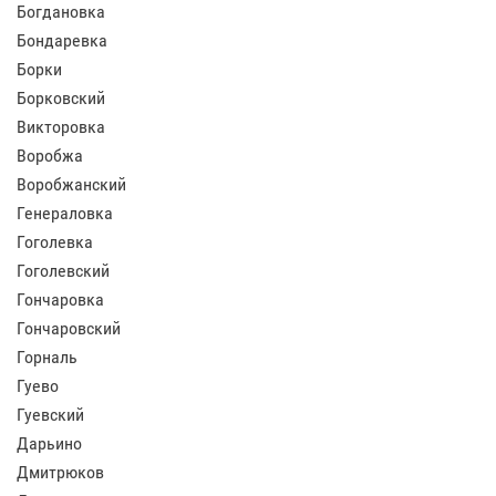
Богдановка
Бондаревка
Борки
Борковский
Викторовка
Воробжа
Воробжанский
Генераловка
Гоголевка
Гоголевский
Гончаровка
Гончаровский
Горналь
Гуево
Гуевский
Дарьино
Дмитрюков