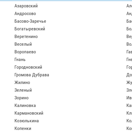
Азаровский
Ал
Андросово
Ан
Басово-Заречье
Ба
Богатыревский
Бо
Веретенино
Ве
Веселый
Во
Воропаево
Га
Гнань
Гн
Городновский
Го
Громова Дубрава
До
Жилино
Жу
Зеленый
Зл
Зорино
Ив
Калиновка
Ка
Кармановский
Кл
Козюлькина
Ко
Копенки
Ко