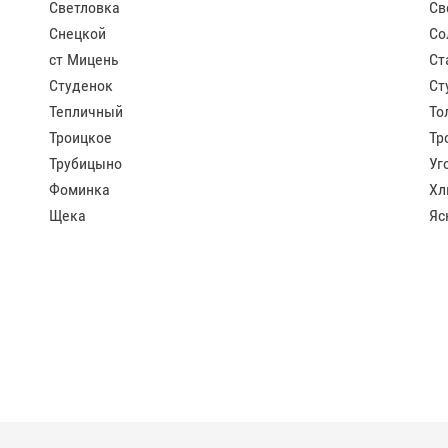
Светловка
Св
Снецкой
Со
ст Мицень
Ст
Студенок
Ст
Тепличный
То
Троицкое
Тр
Трубицыно
Уг
Фоминка
Хл
Щека
Яс