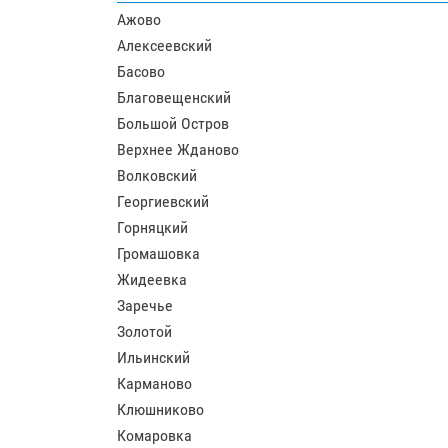
Ажово
Алексеевский
Басово
Благовещенский
Большой Остров
Верхнее Жданово
Волковский
Георгиевский
Горняцкий
Громашовка
Жидеевка
Заречье
Золотой
Ильинский
Карманово
Клюшниково
Комаровка