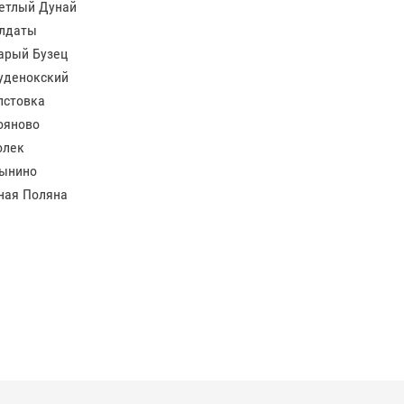
етлый Дунай
лдаты
арый Бузец
уденокский
лстовка
ояново
олек
ынино
ная Поляна