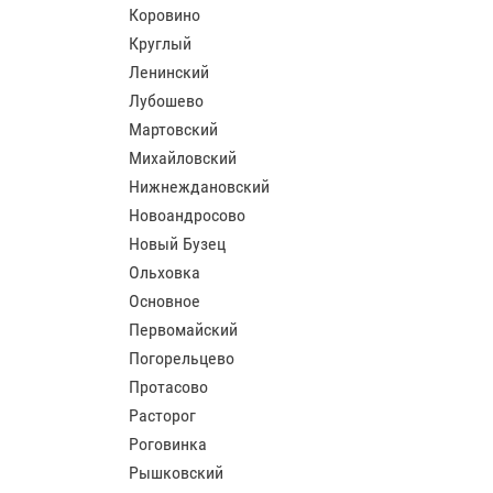
Коровино
Круглый
Ленинский
Лубошево
Мартовский
Михайловский
Нижнеждановский
Новоандросово
Новый Бузец
Ольховка
Основное
Первомайский
Погорельцево
Протасово
Расторог
Роговинка
Рышковский