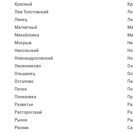
Красный
Кр
Лев-Толстовский
Ле
Линец
Ли
Магнитный
Ма
Михайловка
Ми
Мокрыж
Ни
Никольский
Но
Новоандросовский
Но
Овсянниково
Оз
Ольшанец
Ос
Остапово
Па
Пески
По
Понизовка
Пр
Разветье
Ра
Расторогский
Ра
Рынок
Ры
Рясник
Са