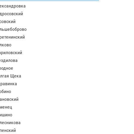
ександровка
дросовский
совский
льшебоброво
ретенинский
лково
вриловский
ездилова
родное
лгая Щека
равинка
обино
ановский
менец
ишино
лесникова
пенский