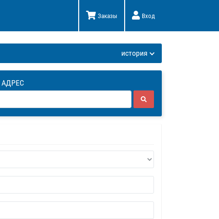
Заказы
Вход
К
история
 АДРЕС