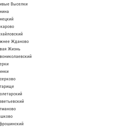
ивые Выселки
нина
нецкий
карово
хайловский
жнее Жданово
вая Жизнь
вониколаевский
ерки
инки
серково
гарище
олетарский
зветьевский
тманово
шково
фрошинский