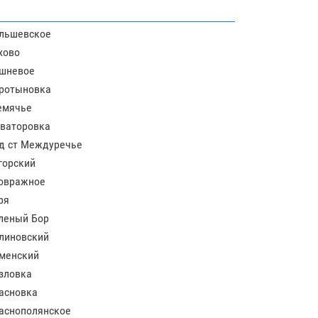
льшевское
хово
шневое
ротыновка
емячье
ваторовка
д ст Междуречье
горский
овражное
ря
леный Бор
линовский
менский
зловка
асновка
аснополянское