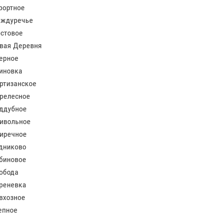
рортное
ждуречье
стовое
вая Деревня
ерное
иновка
ртизанское
релесное
ддубное
ивольное
иречное
дниково
биновое
обода
реневка
вхозное
епное