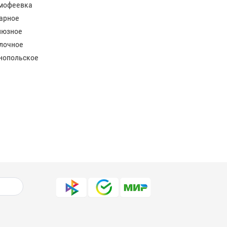
мофеевка
арное
юзное
лочное
нопольское