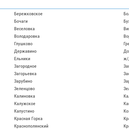
Бережковское
Бо
Бочаги
Бу
Веселовка
Ви
Володаровка
Во
Глушково
Гр
Державино
До
Ельники
ж/
Загородное
За
Загорьевка
За
Зарубино
За
Зеленцово
Зе
Калиновка
Ка
Калужское
Ка
Капустино
Ко
Красная Горка
Кр
Краснополянский
Кр