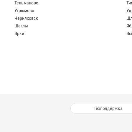
Тельманово
Ти
Угрюмово
Уд
Черняховск
Шл
Щеглы
Яб
Ярки
Яс
Техподдержка