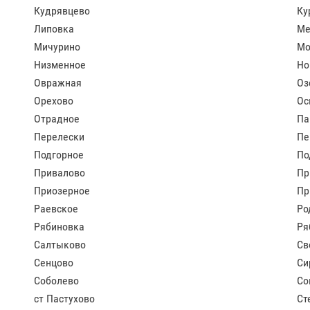
Кудрявцево
Ку
Липовка
Ме
Мичурино
Мо
Низменное
Но
Овражная
Оз
Орехово
Ос
Отрадное
Па
Перелески
Пе
Подгорное
По
Привалово
Пр
Приозерное
Пр
Раевское
Ро
Рябиновка
Ря
Салтыково
Св
Сенцово
Си
Соболево
Со
ст Пастухово
Ст