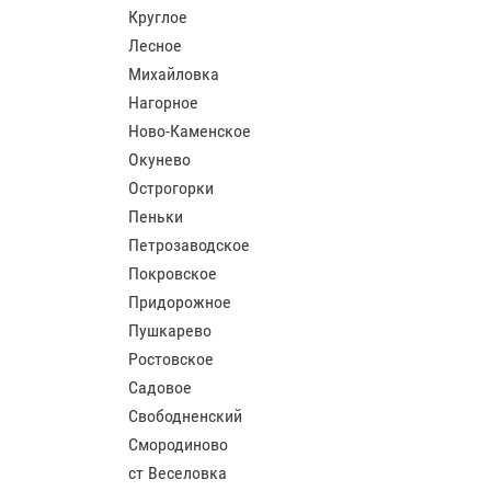
Круглое
Лесное
Михайловка
Нагорное
Ново-Каменское
Окунево
Острогорки
Пеньки
Петрозаводское
Покровское
Придорожное
Пушкарево
Ростовское
Садовое
Свободненский
Смородиново
ст Веселовка