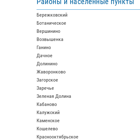
Районы и населенные пункты
Бережковский
Ботаническое
Вершинино
Возвышенка
Ганино
Дачное
Долинино
Жаворонково
Загорское
Заречье
Зеленая Долина
Кабаново
Калужский
Каменское
Кошелево
Краснооктябрьское