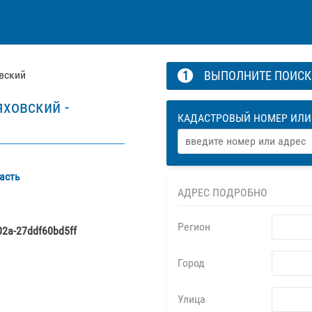
вский
1
ВЫПОЛНИТЕ ПОИС
ховский -
КАДАСТРОВЫЙ НОМЕР ИЛИ
асть
АДРЕС ПОДРОБНО
Регион
02a-27ddf60bd5ff
Город
Улица