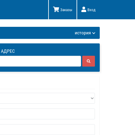
Заказы
Вход
К
история
 АДРЕС