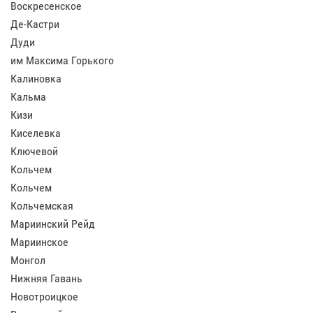
Воскресенское
Де-Кастри
Дуди
им Максима Горького
Калиновка
Кальма
Кизи
Киселевка
Ключевой
Кольчем
Кольчем
Кольчемская
Мариинский Рейд
Мариинское
Монгол
Нижняя Гавань
Новотроицкое