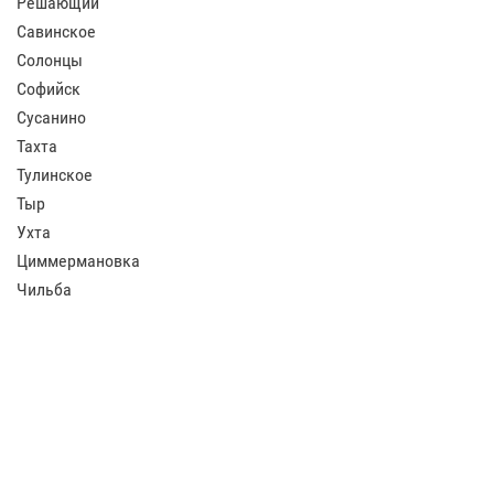
Решающий
Савинское
Солонцы
Софийск
Сусанино
Тахта
Тулинское
Тыр
Ухта
Циммермановка
Чильба