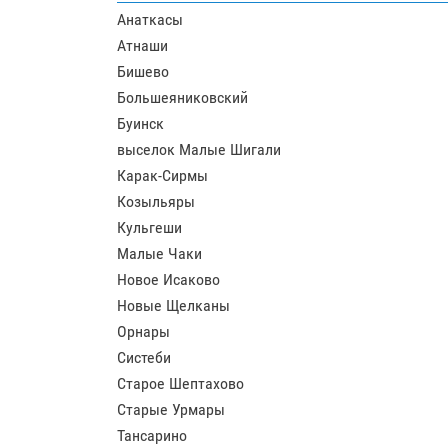
Анаткасы
Атнаши
Бишево
Большеяниковский
Буинск
выселок Малые Шигали
Карак-Сирмы
Козыльяры
Кульгеши
Малые Чаки
Новое Исаково
Новые Щелканы
Орнары
Систеби
Старое Шептахово
Старые Урмары
Тансарино