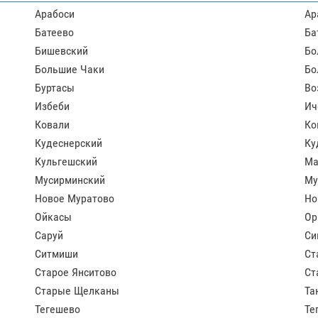
Арабоси
Ар
Батеево
Ба
Бишевский
Бо
Большие Чаки
Бо
Буртасы
Во
Избеби
Ич
Ковали
Ко
Кудеснерский
Ку
Кульгешский
Ма
Мусирминский
Му
Новое Муратово
Но
Ойкасы
Ор
Саруй
Си
Ситмиши
Ст
Старое Янситово
Ст
Старые Щелканы
Та
Тегешево
Те