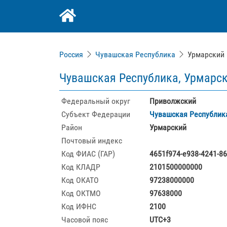
Россия
Чувашская Республика
Урмарский
Чувашская Республика, Урмарск
Федеральный округ
Приволжский
Субъект Федерации
Чувашская Республик
Район
Урмарский
Почтовый индекс
Код ФИАС (ГАР)
4651f974-e938-4241-8
Код КЛАДР
2101500000000
Код ОКАТО
97238000000
Код ОКТМО
97638000
Код ИФНС
2100
Часовой пояс
UTC+3