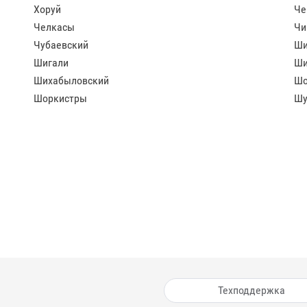
Хоруй
Че
Челкасы
Чи
Чубаевский
Ши
Шигали
Ши
Шихабыловский
Шо
Шоркистры
Шу
Техподдержка