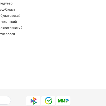
гедуево
рш-Сирма
булатовский
галинский
ркистринский
тнербоси