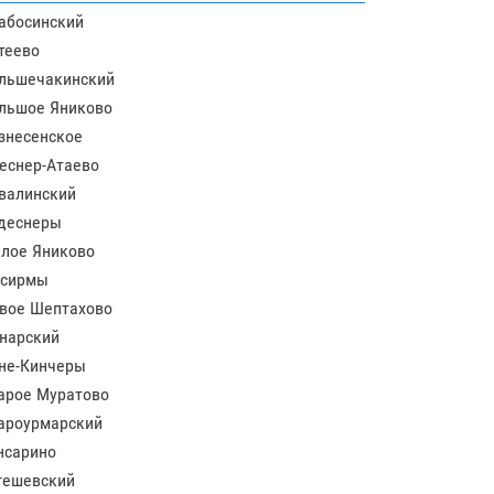
абосинский
теево
льшечакинский
льшое Яниково
знесенское
еснер-Атаево
валинский
деснеры
лое Яниково
сирмы
вое Шептахово
нарский
не-Кинчеры
арое Муратово
ароурмарский
нсарино
гешевский