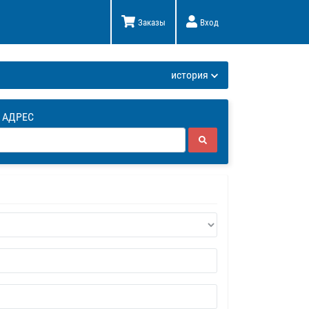
Заказы
Вход
К
история
 АДРЕС