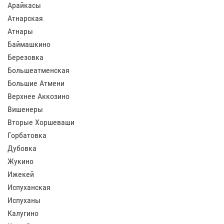
Арайкасы
Атнарская
Атнары
Баймашкино
Березовка
Большеатменская
Большие Атмени
Верхнее Аккозино
Вишенеры
Вторые Хоршеваши
Горбатовка
Дубовка
Жукино
Ижекей
Испуханская
Испуханы
Калугино