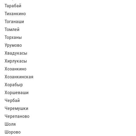
Тарабай
Тиханкино
Тоганаши
Томлей
Торханы
Урумово
Хвадукасы
Хирлукасы
Хозанкино
Хозанкинская
Хорабыр
Хоршеваши
Чербай
Черемушки
Черепаново
Шоля
Шорово