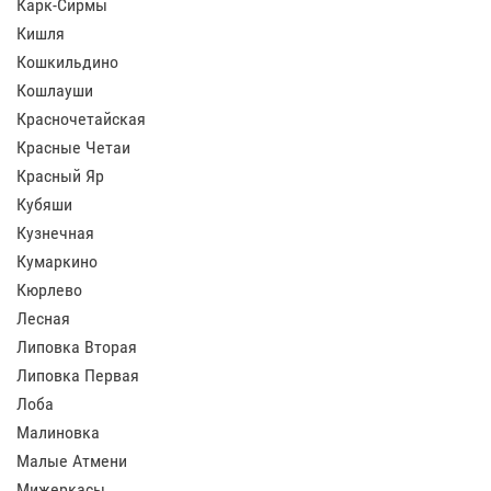
Карк-Сирмы
Кишля
Кошкильдино
Кошлауши
Красночетайская
Красные Четаи
Красный Яр
Кубяши
Кузнечная
Кумаркино
Кюрлево
Лесная
Липовка Вторая
Липовка Первая
Лоба
Малиновка
Малые Атмени
Мижеркасы