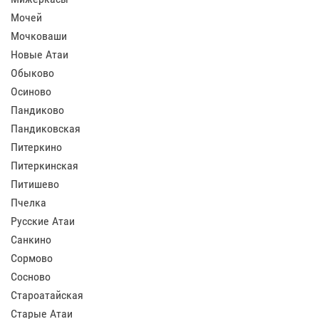
Мочей
Мочковаши
Новые Атаи
Обыково
Осиново
Пандиково
Пандиковская
Питеркино
Питеркинская
Питишево
Пчелка
Русские Атаи
Санкино
Сормово
Сосново
Староатайская
Старые Атаи