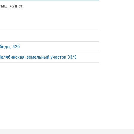
тыш, ж/д ст
обеды, 42б
 Челябинская, земельный участок 33/3