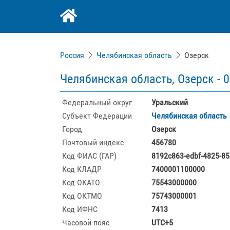
Россия
Челябинская область
Озерск
Челябинская область, Озерск -
0
Федеральный округ
Уральский
Субъект Федерации
Челябинская область
Город
Озерск
Почтовый индекс
456780
Код ФИАС (ГАР)
8192c863-edbf-4825-8
Код КЛАДР
7400001100000
Код ОКАТО
75543000000
Код ОКТМО
75743000001
Код ИФНС
7413
Часовой пояс
UTC+5