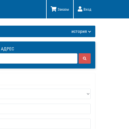
Заказы
Вход
К
история
 АДРЕС