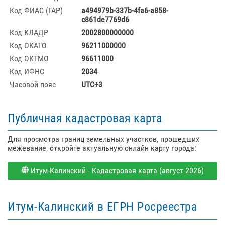
Код ФИАС (ГАР)
a494979b-337b-4fa6-a858-
c861de7769d6
Код КЛАДР
2002800000000
Код ОКАТО
96211000000
Код ОКТМО
96611000
Код ИФНС
2034
Часовой пояс
UTC+3
Публичная кадастровая карта
Для просмотра границ земельных участков, прошедших
межевание, откройте актуальную онлайн карту города:
Итум-Калинский - Кадастровая карта (август 2026)
Итум-Калинский в ЕГРН Росреестра