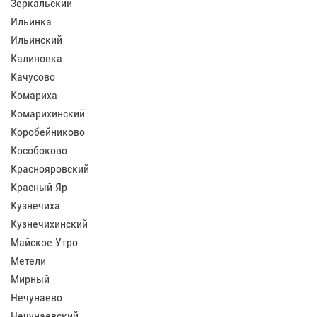
Зеркальский
Ильинка
Ильинский
Калиновка
Качусово
Комариха
Комарихинский
Коробейниково
Кособоково
Краснояровский
Красный Яр
Кузнечиха
Кузнечихинский
Майское Утро
Метели
Мирный
Нечунаево
Нечунаевский