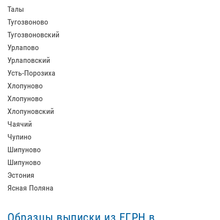
Талы
Тугозвоново
Тугозвоновский
Урлапово
Урлаповский
Усть-Порозиха
Хлопуново
Хлопуново
Хлопуновский
Чаячий
Чупино
Шипуново
Шипуново
Эстония
Ясная Поляна
Образцы выписки из ЕГРН в