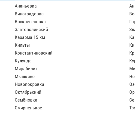
Ананьевка
Ан
Виноградовка
Во
Воскресеновка
Го
Златополинский
Зл
Казарма 15 км
Ка
Кильты
Ки
Константиновский
Кр
Кулунда
Ку
Мирабилит
Ми
Мышкино
Но
Новопокровка
Оз
Октябрьский
Ор
Семёновка
Се
Смирненькое
Тр