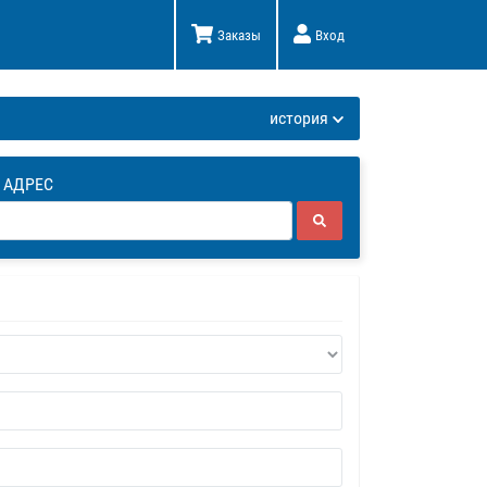
Заказы
Вход
К
история
 АДРЕС