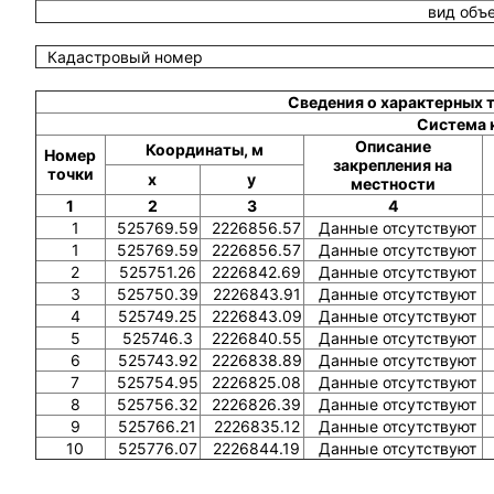
вид объ
Кадастровый номер
Сведения о характерных 
Система 
Описание
Координаты, м
Номер
закрепления на
точки
x
y
местности
1
2
3
4
1
525769.59
2226856.57
Данные отсутствуют
1
525769.59
2226856.57
Данные отсутствуют
2
525751.26
2226842.69
Данные отсутствуют
3
525750.39
2226843.91
Данные отсутствуют
4
525749.25
2226843.09
Данные отсутствуют
5
525746.3
2226840.55
Данные отсутствуют
6
525743.92
2226838.89
Данные отсутствуют
7
525754.95
2226825.08
Данные отсутствуют
8
525756.32
2226826.39
Данные отсутствуют
9
525766.21
2226835.12
Данные отсутствуют
10
525776.07
2226844.19
Данные отсутствуют