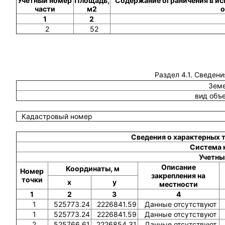
Учетный номер
Площадь,
Содержание ограничения в ис
части
м2
о
1
2
2
52
Раздел 4.1. Сведени
Земе
вид объ
Кадастровый номер
Сведения о характерных 
Система 
Учетны
Описание
Координаты, м
Номер
закрепления на
точки
x
y
местности
1
2
3
4
1
525773.24
2226841.59
Данные отсутствуют
1
525773.24
2226841.59
Данные отсутствуют
2
525766.61
2226854.31
Данные отсутствуют