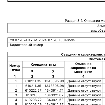
Раздел 3.2. Описание м
Земе
вид объ
28.07.2024 КУВИ-2024-07-28-10048595
Кадастровый номер
Сведения о характерных 
Система 
Описание
Координаты, м
Номер
закрепления на
точки
x
y
местности
1
2
3
4
1
610211.35
1343895.98
Данные отсутствуют
1
610211.35
1343895.98
Данные отсутствуют
2
610222.57
1343914.74
Данные отсутствуют
3
610210.5
1343921.82
Данные отсутствуют
4
610208.72
1343921.53
Данные отсутствуют
5
610203.26
1343912.57
Данные отсутствуют