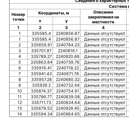
Сведения о характерных 
Система 
Описание
Координаты, м
Номер
закрепления на
точки
x
y
местности
1
2
3
4
1
335585.4
2240856.87
Данные отсутствуют
1
335585.4
2240856.87
Данные отсутствуют
2
335659.91
2240784.23
Данные отсутствуют
3
335701.97
2240816.1
Данные отсутствуют
4
335789.27
2240820.66
Данные отсутствуют
5
335863.84
2240739.76
Данные отсутствуют
6
335916.41
2240718.22
Данные отсутствуют
7
335941.43
2240671.78
Данные отсутствуют
8
335957.28
2240680.32
Данные отсутствуют
9
335929.2
2240732.44
Данные отсутствуют
10
335874.37
2240754.91
Данные отсутствуют
11
335796.77
2240839.08
Данные отсутствуют
12
335711.73
2240834.64
Данные отсутствуют
13
335679.52
2240929.45
Данные отсутствуют
14
335594.34
2240964.65
Данные отсутствуют