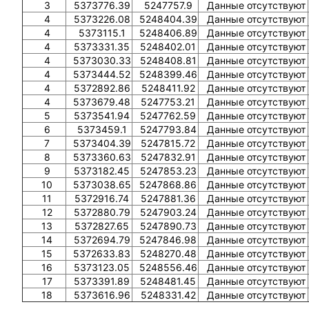
3
5373776.39
5247757.9
Данные отсутствуют
4
5373226.08
5248404.39
Данные отсутствуют
4
5373115.1
5248406.89
Данные отсутствуют
4
5373331.35
5248402.01
Данные отсутствуют
4
5373030.33
5248408.81
Данные отсутствуют
4
5373444.52
5248399.46
Данные отсутствуют
4
5372892.86
5248411.92
Данные отсутствуют
4
5373679.48
5247753.21
Данные отсутствуют
5
5373541.94
5247762.59
Данные отсутствуют
6
5373459.1
5247793.84
Данные отсутствуют
7
5373404.39
5247815.72
Данные отсутствуют
8
5373360.63
5247832.91
Данные отсутствуют
9
5373182.45
5247853.23
Данные отсутствуют
10
5373038.65
5247868.86
Данные отсутствуют
11
5372916.74
5247881.36
Данные отсутствуют
12
5372880.79
5247903.24
Данные отсутствуют
13
5372827.65
5247890.73
Данные отсутствуют
14
5372694.79
5247846.98
Данные отсутствуют
15
5372633.83
5248270.48
Данные отсутствуют
16
5373123.05
5248556.46
Данные отсутствуют
17
5373391.89
5248481.45
Данные отсутствуют
18
5373616.96
5248331.42
Данные отсутствуют