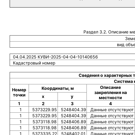
Раздел 3.2. Описание м
Земе
вид объ
04.04.2025 КУВИ-2025-04-04-10140656
Кадастровый номер
Сведения о характерных 
Система 
Описание
Координаты, м
Номер
закрепления на
точки
x
y
местности
1
2
3
4
1
5373229.95
5248404.39
Данные отсутствуют
1
5373229.95
5248404.39
Данные отсутствуют
1
5373118.98
5248406.89
Данные отсутствуют
1
5373118.98
5248406.89
Данные отсутствуют
1
5373335.22
5248402.01
Данные отсутствуют