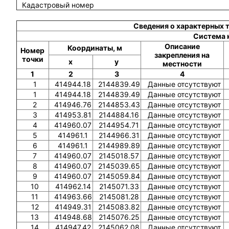
Кадастровый номер
Сведения о характерных 
Система 
Описание
Координаты, м
Номер
закрепления на
точки
x
y
местности
1
2
3
4
1
414944.18
2144839.49
Данные отсутствуют
1
414944.18
2144839.49
Данные отсутствуют
2
414946.76
2144853.43
Данные отсутствуют
3
414953.81
2144884.16
Данные отсутствуют
4
414960.07
2144954.71
Данные отсутствуют
5
414961.1
2144966.31
Данные отсутствуют
6
414961.1
2144989.89
Данные отсутствуют
7
414960.07
2145018.57
Данные отсутствуют
8
414960.07
2145039.65
Данные отсутствуют
9
414960.07
2145059.84
Данные отсутствуют
10
414962.14
2145071.33
Данные отсутствуют
11
414963.66
2145081.28
Данные отсутствуют
12
414949.31
2145083.82
Данные отсутствуют
13
414948.68
2145076.25
Данные отсутствуют
14
414947.42
2145062.08
Данные отсутствуют