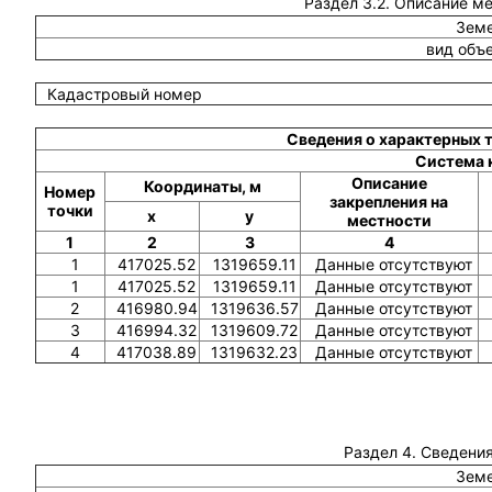
Раздел 3.2. Описание м
Земе
вид объ
Кадастровый номер
Сведения о характерных 
Система 
Описание
Координаты, м
Номер
закрепления на
точки
x
y
местности
1
2
3
4
1
417025.52
1319659.11
Данные отсутствуют
1
417025.52
1319659.11
Данные отсутствуют
2
416980.94
1319636.57
Данные отсутствуют
3
416994.32
1319609.72
Данные отсутствуют
4
417038.89
1319632.23
Данные отсутствуют
Раздел 4. Сведения
Земе