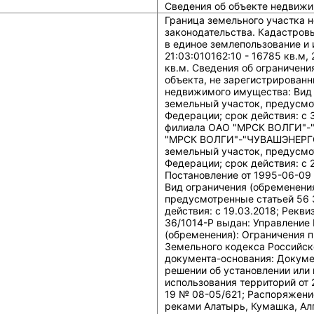
Сведения об объекте недвижи
Граница земельного участка не установлена в соответствии с требованиями земельного законодательства. Кадастровые номера обособленных (условных) участков, входящих в единое землепользование и их площади: 21:03:010160:6 - 622887 кв.м, 21:03:010162:10 - 16785 кв.м, 21:03:010162:9 - 169227 кв.м, 21:03:010603:1 - 407648 кв.м. Сведения об ограничениях права на объект недвижимости, обременениях данного объекта, не зарегистрированных в реестре прав, ограничений прав и обременений недвижимого имущества: Вид ограничения (обременения): Ограничения прав на земельный участок, предусмотренные статьей 56 Земельного кодекса Российской Федерации; срок действия: c 30.04.2015; Реквизиты документа-основания: письмо филиала ОАО "МРСК ВОЛГИ"-"ЧУВАШЭНЕРГО" от 2012-08-08 № 740 выдан: филиал ОАО "МРСК ВОЛГИ"-"ЧУВАШЭНЕРГО". Вид ограничения (обременения): Ограничения прав на земельный участок, предусмотренные статьей 56 Земельного кодекса Российской Федерации; срок действия: c 28.01.2016; Реквизиты документа-основания: Постановление от 1995-06-09 № 578 выдан: Правительство Российской Федерации. Вид ограничения (обременения): Ограничения прав на земельный участок, предусмотренные статьей 56 Земельного кодекса Российской Федерации; срок действия: c 19.03.2018; Реквизиты документа-основания: Решение от 2018-02-27 № 17-36/1014-Р выдан: Управление Росреестра по Чувашской Республике. Вид ограничения (обременения): Ограничения прав на земельный участок, предусмотренные статьей 56 Земельного кодекса Российской Федерации; срок действия: c 04.11.2018; Реквизиты документа-основания: Документ, воспроизводящий сведения, содержащиеся в решении об установлении или изменении границ зон с особыми условиями использования территорий от 2018-08-02 № б/н; Сопроводительное письмо от 2018-10-19 № 08-05/621; Распоряжение об определении границ зон затопления, подтопления реками Алатырь, Кумашка, Алгашка, Шоля, Хондор (Хонадарка) территории населенных пунктов Чувашской Республики от 2018-08-22 № 3-зп. Вид ограничения (обременения): Ограничения прав на земельный участок, предусмотренные статьей 56 Земельного кодекса Российской Федерации; срок действия: c 07.11.2018; Реквизиты документа-основания: Документ, воспроизводящий сведения, содержащиеся в решении об установлении или изменении границ зон с особыми условиями использования территорий от 2018-08-02 № б/н; Сопроводительное письмо от 2018-10-19 № 08-05/621; Распоряжение об определении границ зон затопления, подтопления реками Алатырь, Кумашка, Алгашка, Шоля, Хондор (Хонадарка) территории населенных пунктов Чувашской Республики от 2018-08-22 № 3-зп. Вид ограничения (обременения): Ограничения прав на земельный участок, предусмотренные статьей 56 Земельного кодекса Российской Федерации; срок действия: c 23.10.2019; Реквизиты документ