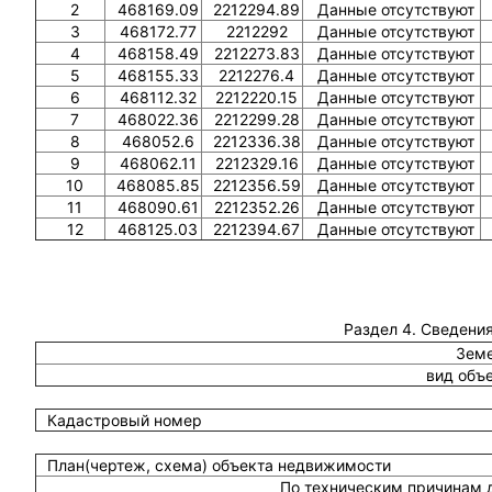
2
468169.09
2212294.89
Данные отсутствуют
3
468172.77
2212292
Данные отсутствуют
4
468158.49
2212273.83
Данные отсутствуют
5
468155.33
2212276.4
Данные отсутствуют
6
468112.32
2212220.15
Данные отсутствуют
7
468022.36
2212299.28
Данные отсутствуют
8
468052.6
2212336.38
Данные отсутствуют
9
468062.11
2212329.16
Данные отсутствуют
10
468085.85
2212356.59
Данные отсутствуют
11
468090.61
2212352.26
Данные отсутствуют
12
468125.03
2212394.67
Данные отсутствуют
Раздел 4. Сведения
Земе
вид объ
Кадастровый номер
План(чертеж, схема) объекта недвижимости
По техническим причинам 