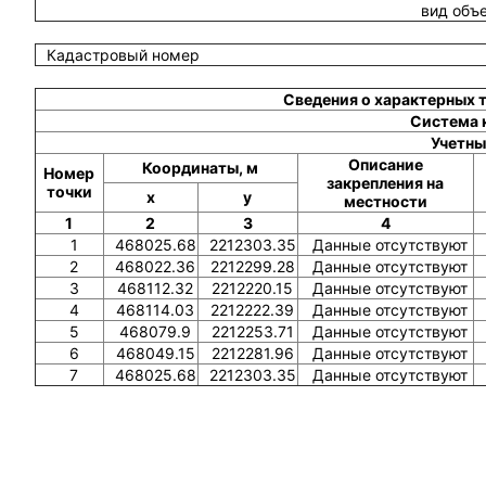
вид объ
Кадастровый номер
Сведения о характерных 
Система 
Учетны
Описание
Координаты, м
Номер
закрепления на
точки
x
y
местности
1
2
3
4
1
468025.68
2212303.35
Данные отсутствуют
2
468022.36
2212299.28
Данные отсутствуют
3
468112.32
2212220.15
Данные отсутствуют
4
468114.03
2212222.39
Данные отсутствуют
5
468079.9
2212253.71
Данные отсутствуют
6
468049.15
2212281.96
Данные отсутствуют
7
468025.68
2212303.35
Данные отсутствуют