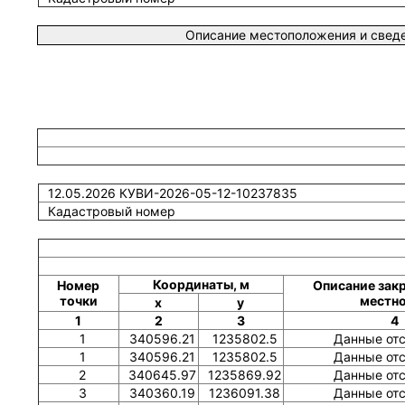
Описание местоположения и сведе
12.05.2026 КУВИ-2026-05-12-10237835
Кадастровый номер
Координаты, м
Номер
Описание закр
точки
местн
x
y
1
2
3
4
1
340596.21
1235802.5
Данные от
1
340596.21
1235802.5
Данные от
2
340645.97
1235869.92
Данные от
3
340360.19
1236091.38
Данные от