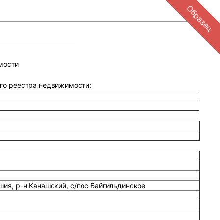
Образец
мости
ого реестра недвижимости:
ия, р-н Канашский, с/пос Байгильдинское