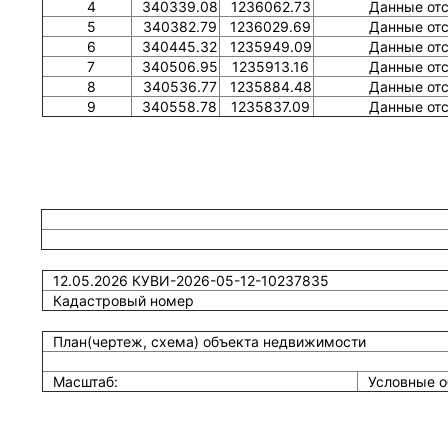
4
340339.08
1236062.73
Данные от
5
340382.79
1236029.69
Данные от
6
340445.32
1235949.09
Данные от
7
340506.95
1235913.16
Данные от
8
340536.77
1235884.48
Данные от
9
340558.78
1235837.09
Данные от
12.05.2026 КУВИ-2026-05-12-10237835
Кадастровый номер
План(чертеж, схема) объекта недвижимости
Масштаб:
Условные о