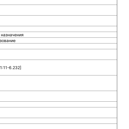
 назначения
зование
:11-6.232]