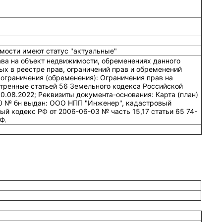
мости имеют статус "актуальные"
ава на объект недвижимости, обременениях данного
ых в реестре прав, ограничений прав и обременений
ограничения (обременения): Ограничения прав на
тренные статьей 56 Земельного кодекса Российской
10.08.2022; Реквизиты документа-основания: Карта (план)
10 № бн выдан: ООО НПП "Инженер", кадастровый
ый кодекс РФ от 2006-06-03 № часть 15,17 статьи 65 74-
Ф.