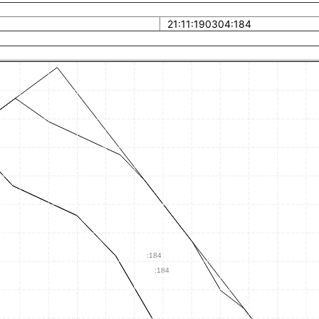
21:11:190304:184