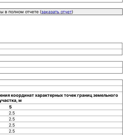
 в полном отчете (
заказать отчет
)
ения координат характерных точек границ земельного
участка, м
5
2.5
2.5
2.5
2.5