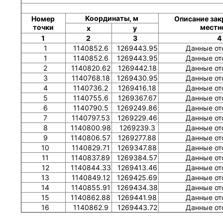
Координаты, м
Номер
Описание зак
точки
местн
x
y
1
2
3
4
1
1140852.6
1269443.95
Данные от
1
1140852.6
1269443.95
Данные от
2
1140820.62
1269442.18
Данные от
3
1140768.18
1269430.95
Данные от
4
1140736.2
1269416.18
Данные от
5
1140755.6
1269367.67
Данные от
6
1140790.5
1269249.86
Данные от
7
1140797.53
1269229.46
Данные от
8
1140800.98
1269239.3
Данные от
9
1140806.57
1269277.88
Данные от
10
1140829.71
1269347.88
Данные от
11
1140837.89
1269384.57
Данные от
12
1140844.33
1269413.46
Данные от
13
1140849.12
1269425.69
Данные от
14
1140855.91
1269434.38
Данные от
15
1140862.88
1269441.98
Данные от
16
1140862.9
1269443.72
Данные от