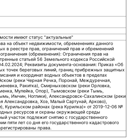
мости имеют статус "актуальные"
ава на объект недвижимости, обременениях данного
ых в реестре прав, ограничений прав и обременений
ограничения (обременения): Ограничения прав на
тренные статьей 56 Земельного кодекса Российской
04.02.2024; Реквизиты документа-основания: Приказ «Об
ых точек береговых линий, границ прибрежных защитных
писания и координат водных объектов в пределах
йском (реки Черная Речка, Поронай, Междуречная,
меневка, Ракитка), Смирныховском (реки Орловка,
менка, Мулейка, Опор), Тымовском (реки Тымь,
Тымь, Имчин, Ноглики), Александровск-Сахалинском (реки
я Александровка, Хоэ, Малый Сартунай, Арково),
), Курильском районах (река Курилка)» от 2019-12-06 №
родных ресурсов и охраны окружающей среды
ный участок подлежит снятию с государственного
ии пяти лет со дня его государственного кадастрового
зарегистрированы права.