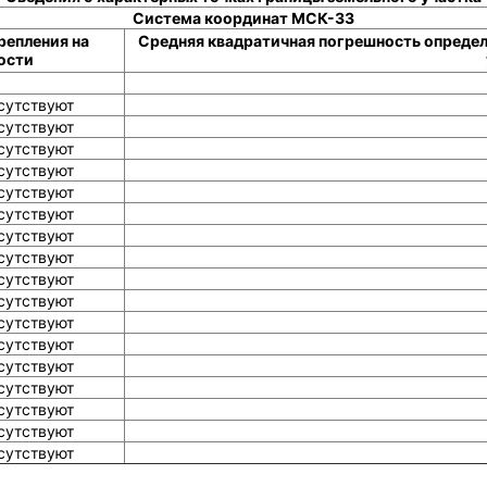
Система координат МСК-33
репления на
Средняя квадратичная погрешность определ
ости
сутствуют
сутствуют
сутствуют
сутствуют
сутствуют
сутствуют
сутствуют
сутствуют
сутствуют
сутствуют
сутствуют
сутствуют
сутствуют
сутствуют
сутствуют
сутствуют
сутствуют