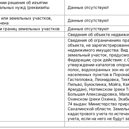
нии решения об изъятии
альных нужд (реквизиты
Данные отсутствуют
 или земельных участков,
Данные отсутствуют
чена
и границ земельных участков
Данные отсутствуют
Сведения об объекте недвижи
Сведения об ограничениях пр
объекта, не зарегистрированн
недвижимого имущества: Вид 
земельный участок, предусмо
Федерации; срок действия: c 
утверждении каталогов опорн
полос, водоохранных зон их о
населенных пунктов в Порона
Гастелловка, Леонидовка, Тих
Пильво, Буюклинка, Мойга, Ка
Армудан), Ногликском (реки 
Большая Александровка, Мала
Охинском (реки Охинка, Эхаби
74 выдан: Министерство при
Сахалинской области. Земель
кадастрового учета по истечен
учета, если на него не будут 