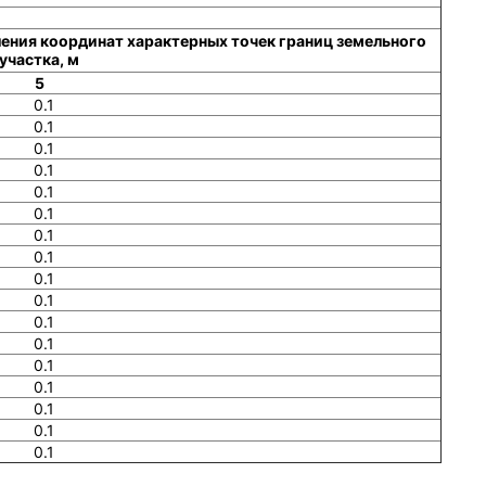
ения координат характерных точек границ земельного
участка, м
5
0.1
0.1
0.1
0.1
0.1
0.1
0.1
0.1
0.1
0.1
0.1
0.1
0.1
0.1
0.1
0.1
0.1